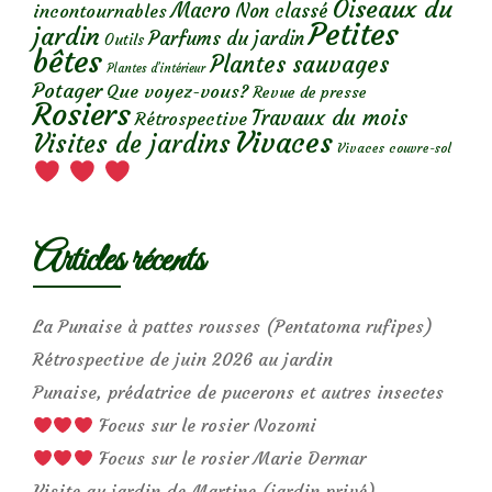
Oiseaux du
Macro
Non classé
incontournables
Petites
jardin
Parfums du jardin
Outils
bêtes
Plantes sauvages
Plantes d’intérieur
Potager
Que voyez-vous?
Revue de presse
Rosiers
Travaux du mois
Rétrospective
Vivaces
Visites de jardins
Vivaces couvre-sol
Articles récents
La Punaise à pattes rousses (Pentatoma rufipes)
Rétrospective de juin 2026 au jardin
Punaise, prédatrice de pucerons et autres insectes
Focus sur le rosier Nozomi
Focus sur le rosier Marie Dermar
Visite au jardin de Martine (jardin privé)