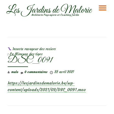
Les Jardins de Malorie
DÉ
Aller
Architecte Paysagiste et Coaching Jardin
au
LA
contenu
NA
NAVIGATION DE L’ARTICLE
Insecte ravageur des rosiers
: La Mineuse des tiges
DSC_0091
22 avril 2021
malo
0 commentaires
https://lesjardinsdemalorie.be/wp-
content/uploads/2021/03/DSC_0091.mov
NAVIGATION DE L’ARTICLE