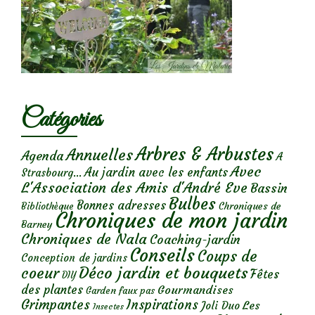
Catégories
Arbres & Arbustes
Annuelles
Agenda
A
Avec
Au jardin avec les enfants
Strasbourg...
L'Association des Amis d'André Eve
Bassin
Bulbes
Bonnes adresses
Chroniques de
Bibliothèque
Chroniques de mon jardin
Barney
Chroniques de Nala
Coaching-jardin
Conseils
Coups de
Conception de jardins
Déco jardin et bouquets
coeur
Fêtes
DIY
des plantes
Gourmandises
Garden faux pas
Grimpantes
Inspirations
Les
Joli Duo
Insectes