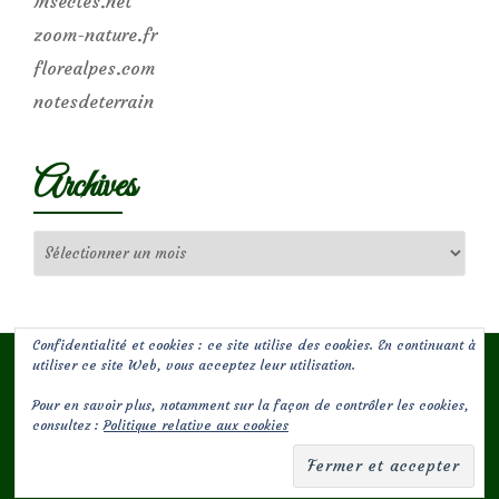
Insectes.net
zoom-nature.fr
florealpes.com
notesdeterrain
Archives
Archives
Confidentialité et cookies : ce site utilise des cookies. En continuant à
utiliser ce site Web, vous acceptez leur utilisation.
Pour en savoir plus, notamment sur la façon de contrôler les cookies,
(c) Les Jardins de Malorie
consultez :
Politique relative aux cookies
Menu
fa-
fa-
facebook-
envelope-
secondaire
square
square