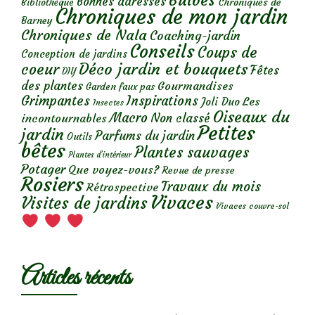
Bulbes
Bonnes adresses
Chroniques de
Bibliothèque
Chroniques de mon jardin
Barney
Chroniques de Nala
Coaching-jardin
Conseils
Coups de
Conception de jardins
Déco jardin et bouquets
coeur
Fêtes
DIY
des plantes
Gourmandises
Garden faux pas
Grimpantes
Inspirations
Les
Joli Duo
Insectes
Oiseaux du
Macro
Non classé
incontournables
Petites
jardin
Parfums du jardin
Outils
bêtes
Plantes sauvages
Plantes d’intérieur
Potager
Que voyez-vous?
Revue de presse
Rosiers
Travaux du mois
Rétrospective
Vivaces
Visites de jardins
Vivaces couvre-sol
Articles récents