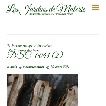
Les Jardins de Malorie
DÉ
Aller
Architecte Paysagiste et Coaching Jardin
au
LA
contenu
NA
NAVIGATION DE L’ARTICLE
Insecte ravageur des rosiers
: La Mineuse des tiges
DSC_0043 (2)
20 mars 2021
malo
0 commentaires