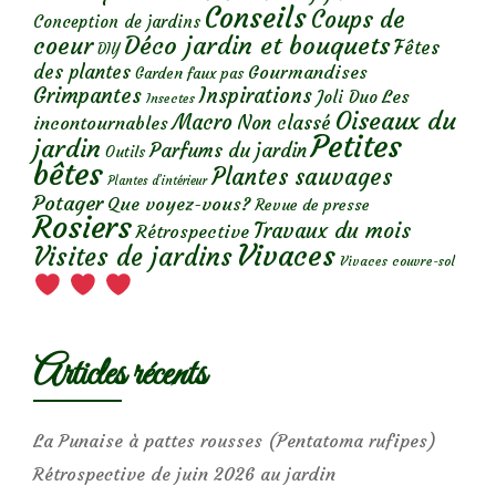
Conseils
Coups de
Conception de jardins
Déco jardin et bouquets
coeur
Fêtes
DIY
des plantes
Gourmandises
Garden faux pas
Grimpantes
Inspirations
Les
Joli Duo
Insectes
Oiseaux du
Macro
Non classé
incontournables
Petites
jardin
Parfums du jardin
Outils
bêtes
Plantes sauvages
Plantes d’intérieur
Potager
Que voyez-vous?
Revue de presse
Rosiers
Travaux du mois
Rétrospective
Vivaces
Visites de jardins
Vivaces couvre-sol
Articles récents
La Punaise à pattes rousses (Pentatoma rufipes)
Rétrospective de juin 2026 au jardin