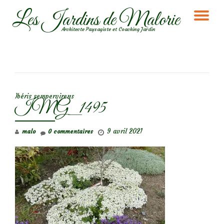
Les Jardins de Malorie
DÉ
Aller
Architecte Paysagiste et Coaching Jardin
au
LA
contenu
NA
NAVIGATION DE L’ARTICLE
Ibéris sempervirens
IMG_1495
9 avril 2021
malo
0 commentaires