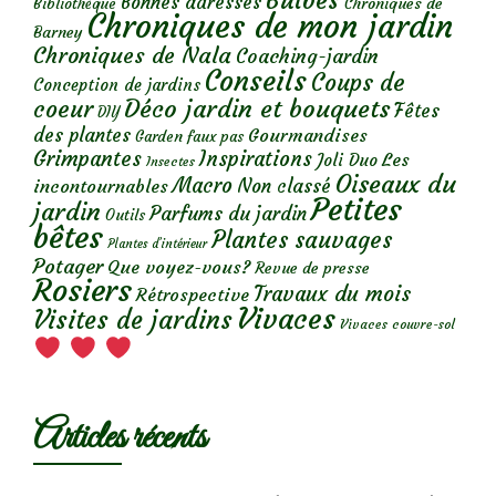
Bulbes
Bonnes adresses
Chroniques de
Bibliothèque
Chroniques de mon jardin
Barney
Chroniques de Nala
Coaching-jardin
Conseils
Coups de
Conception de jardins
Déco jardin et bouquets
coeur
Fêtes
DIY
des plantes
Gourmandises
Garden faux pas
Grimpantes
Inspirations
Les
Joli Duo
Insectes
Oiseaux du
Macro
Non classé
incontournables
Petites
jardin
Parfums du jardin
Outils
bêtes
Plantes sauvages
Plantes d’intérieur
Potager
Que voyez-vous?
Revue de presse
Rosiers
Travaux du mois
Rétrospective
Vivaces
Visites de jardins
Vivaces couvre-sol
Articles récents