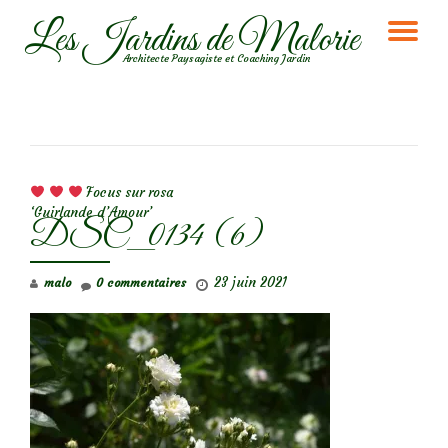
Les Jardins de Malorie
DÉ
Aller
Architecte Paysagiste et Coaching Jardin
au
LA
contenu
NA
NAVIGATION DE L’ARTICLE
Focus sur rosa
‘Guirlande d’Amour’
DSC_0134 (6)
23 juin 2021
malo
0 commentaires