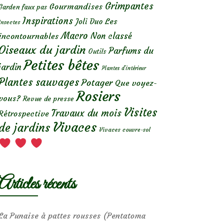
Grimpantes
Gourmandises
Garden faux pas
Inspirations
Les
Joli Duo
Insectes
Macro
Non classé
incontournables
Oiseaux du jardin
Parfums du
Outils
Petites bêtes
jardin
Plantes d’intérieur
Plantes sauvages
Potager
Que voyez-
Rosiers
vous?
Revue de presse
Visites
Travaux du mois
Rétrospective
Vivaces
de jardins
Vivaces couvre-sol
Articles récents
La Punaise à pattes rousses (Pentatoma