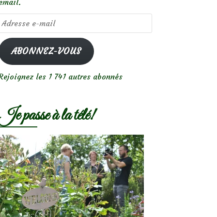
email.
Adresse
e-
mail
ABONNEZ-VOUS
Rejoignez les 1 741 autres abonnés
Je passe à la télé!