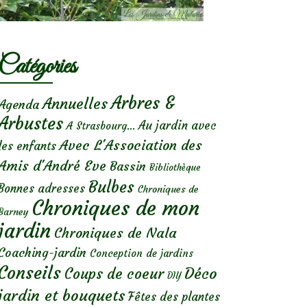
Catégories
Arbres &
Annuelles
Agenda
Arbustes
Au jardin avec
A Strasbourg...
Avec L'Association des
les enfants
Amis d'André Eve
Bassin
Bibliothèque
Bulbes
Bonnes adresses
Chroniques de
Chroniques de mon
Barney
jardin
Chroniques de Nala
Coaching-jardin
Conception de jardins
Conseils
Déco
Coups de coeur
DIY
jardin et bouquets
Fêtes des plantes