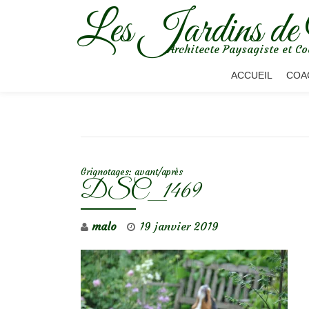
Les Jardins de
Aller
Architecte Paysagiste et Co
au
contenu
ACCUEIL
COA
NAVIGATION DE L’ARTICLE
Grignotages: avant/après
DSC_1469
malo
19 janvier 2019