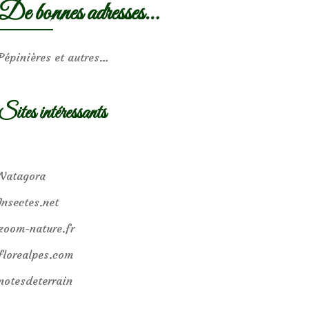
De bonnes adresses…
Pépinières et autres…
Sites intéressants
Natagora
Insectes.net
zoom-nature.fr
florealpes.com
notesdeterrain