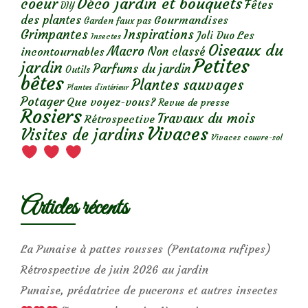
Déco jardin et bouquets
coeur
Fêtes
DIY
des plantes
Gourmandises
Garden faux pas
Grimpantes
Inspirations
Les
Joli Duo
Insectes
Oiseaux du
Macro
Non classé
incontournables
Petites
jardin
Parfums du jardin
Outils
bêtes
Plantes sauvages
Plantes d’intérieur
Potager
Que voyez-vous?
Revue de presse
Rosiers
Travaux du mois
Rétrospective
Vivaces
Visites de jardins
Vivaces couvre-sol
Articles récents
La Punaise à pattes rousses (Pentatoma rufipes)
Rétrospective de juin 2026 au jardin
Punaise, prédatrice de pucerons et autres insectes