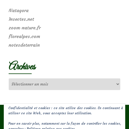
Natagora
Insectes.net
zoom-nature.fr
florealpes.com
notesdeterrain
Archives
Archives
Confidentialité et cookies : ce site utilise des cookies. En continuant à
utiliser ce site Web, vous acceptez leur utilisation.
Pour en savoir plus, notamment sur la façon de contrôler les cookies,
(c) Les Jardins de Malorie
consultez :
Politique relative aux cookies