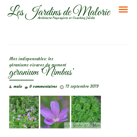
Les Jardins de Malorie
DÉ
Aller
Architecte Paysagiste et Coaching Jardin
au
LA
contenu
NA
NAVIGATION DE L’ARTICLE
Mes indispensables: les
géraniums vivaces du moment
géranium ‘Nimbus’
13 septembre 2019
malo
0 commentaires