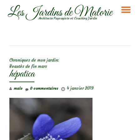
Les Jardins de Malorie
DÉ
Aller
Architecte Paysagiste et Coaching Jardin
au
LA
contenu
NA
NAVIGATION DE L’ARTICLE
Chroniques de mon jardin:
Beautés de fin mars
hépatica
4 janvier 2019
malo
0 commentaires