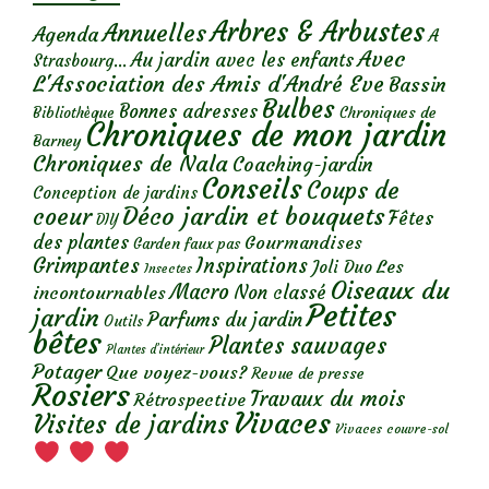
Arbres & Arbustes
Annuelles
Agenda
A
Avec
Au jardin avec les enfants
Strasbourg...
L'Association des Amis d'André Eve
Bassin
Bulbes
Bonnes adresses
Chroniques de
Bibliothèque
Chroniques de mon jardin
Barney
Chroniques de Nala
Coaching-jardin
Conseils
Coups de
Conception de jardins
Déco jardin et bouquets
coeur
Fêtes
DIY
des plantes
Gourmandises
Garden faux pas
Grimpantes
Inspirations
Les
Joli Duo
Insectes
Oiseaux du
Macro
Non classé
incontournables
Petites
jardin
Parfums du jardin
Outils
bêtes
Plantes sauvages
Plantes d’intérieur
Potager
Que voyez-vous?
Revue de presse
Rosiers
Travaux du mois
Rétrospective
Vivaces
Visites de jardins
Vivaces couvre-sol