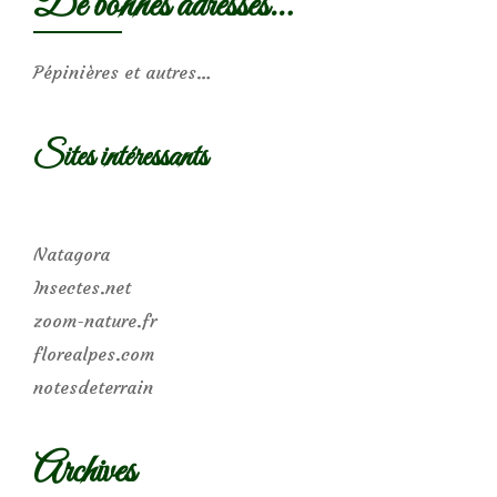
De bonnes adresses…
Pépinières et autres…
Sites intéressants
Natagora
Insectes.net
zoom-nature.fr
florealpes.com
notesdeterrain
Archives