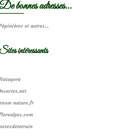
De bonnes adresses…
Pépinières et autres…
Sites intéressants
Natagora
Insectes.net
zoom-nature.fr
florealpes.com
notesdeterrain