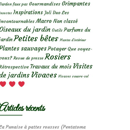
Grimpantes
Gourmandises
Garden faux pas
Inspirations
Les
Joli Duo
Insectes
Macro
Non classé
incontournables
Oiseaux du jardin
Parfums du
Outils
Petites bêtes
jardin
Plantes d’intérieur
Plantes sauvages
Potager
Que voyez-
Rosiers
vous?
Revue de presse
Visites
Travaux du mois
Rétrospective
Vivaces
de jardins
Vivaces couvre-sol
Articles récents
La Punaise à pattes rousses (Pentatoma