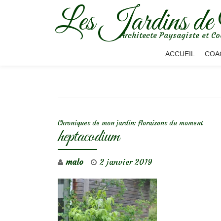
Les Jardins de
Aller
Architecte Paysagiste et Co
au
contenu
ACCUEIL
COA
NAVIGATION DE L’ARTICLE
Chroniques de mon jardin: floraisons du moment
heptacodium
malo
2 janvier 2019