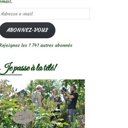
email.
Adresse
e-
mail
ABONNEZ-VOUS
Rejoignez les 1 741 autres abonnés
Je passe à la télé!