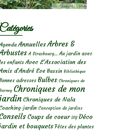
Catégories
Arbres &
Annuelles
Agenda
Arbustes
Au jardin avec
A Strasbourg...
Avec L'Association des
les enfants
Amis d'André Eve
Bassin
Bibliothèque
Bulbes
Bonnes adresses
Chroniques de
Chroniques de mon
Barney
jardin
Chroniques de Nala
Coaching-jardin
Conception de jardins
Conseils
Déco
Coups de coeur
DIY
jardin et bouquets
Fêtes des plantes