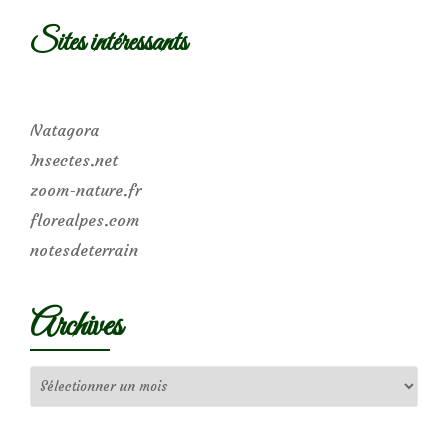
Sites intéressants
Natagora
Insectes.net
zoom-nature.fr
florealpes.com
notesdeterrain
Archives
Archives