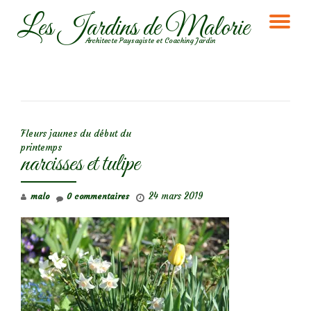
Les Jardins de Malorie
DÉ
Aller
Architecte Paysagiste et Coaching Jardin
au
LA
contenu
NA
NAVIGATION DE L’ARTICLE
Fleurs jaunes du début du
printemps
narcisses et tulipe
24 mars 2019
malo
0 commentaires