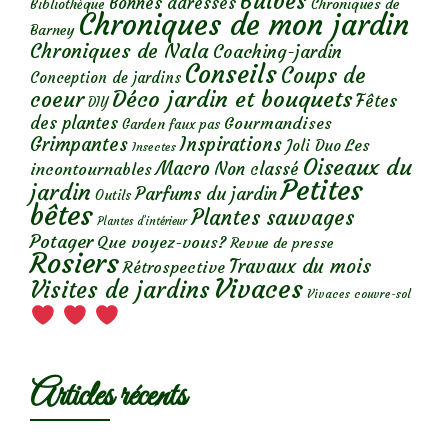
Bulbes
Bonnes adresses
Chroniques de
Bibliothèque
Chroniques de mon jardin
Barney
Chroniques de Nala
Coaching-jardin
Conseils
Coups de
Conception de jardins
Déco jardin et bouquets
coeur
Fêtes
DIY
des plantes
Gourmandises
Garden faux pas
Grimpantes
Inspirations
Les
Joli Duo
Insectes
Oiseaux du
Macro
Non classé
incontournables
Petites
jardin
Parfums du jardin
Outils
bêtes
Plantes sauvages
Plantes d’intérieur
Potager
Que voyez-vous?
Revue de presse
Rosiers
Travaux du mois
Rétrospective
Vivaces
Visites de jardins
Vivaces couvre-sol
Articles récents