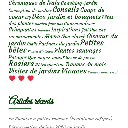
Chroniques de Nala
Coaching-jardin
Conseils
Coups de
Conception de jardins
Déco jardin et bouquets
coeur
Fêtes
DIY
des plantes
Gourmandises
Garden faux pas
Grimpantes
Inspirations
Les
Joli Duo
Insectes
Oiseaux du
Macro
Non classé
incontournables
Petites
jardin
Parfums du jardin
Outils
bêtes
Plantes sauvages
Plantes d’intérieur
Potager
Que voyez-vous?
Revue de presse
Rosiers
Travaux du mois
Rétrospective
Vivaces
Visites de jardins
Vivaces couvre-sol
Articles récents
La Punaise à pattes rousses (Pentatoma rufipes)
Rétrospective de juin 2026 au jardin