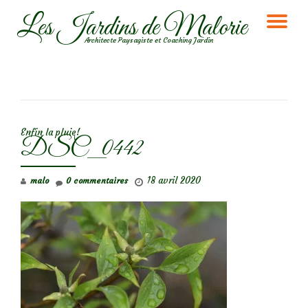
Les Jardins de Malorie
DÉ
Aller
Architecte Paysagiste et Coaching Jardin
au
LA
contenu
NA
NAVIGATION DE L’ARTICLE
Enfin la pluie!
DSC_0442
18 avril 2020
malo
0 commentaires