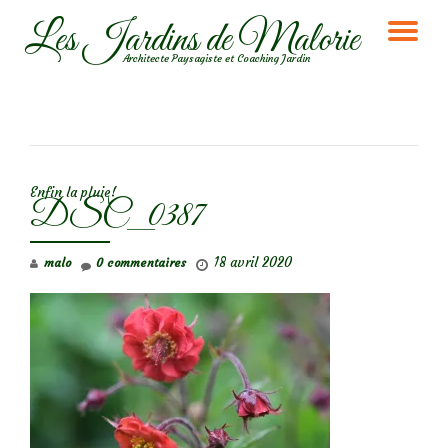
Les Jardins de Malorie
DÉ
Aller
Architecte Paysagiste et Coaching Jardin
au
LA
contenu
NA
NAVIGATION DE L’ARTICLE
Enfin la pluie!
DSC_0387
18 avril 2020
malo
0 commentaires