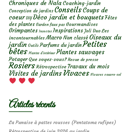
Chroniques de Nala
Coaching-jardin
Conseils
Coups de
Conception de jardins
Déco jardin et bouquets
coeur
Fêtes
DIY
des plantes
Gourmandises
Garden faux pas
Grimpantes
Inspirations
Les
Joli Duo
Insectes
Oiseaux du
Macro
Non classé
incontournables
Petites
jardin
Parfums du jardin
Outils
bêtes
Plantes sauvages
Plantes d’intérieur
Potager
Que voyez-vous?
Revue de presse
Rosiers
Travaux du mois
Rétrospective
Vivaces
Visites de jardins
Vivaces couvre-sol
Articles récents
La Punaise à pattes rousses (Pentatoma rufipes)
Rétrospective de juin 2026 au jardin