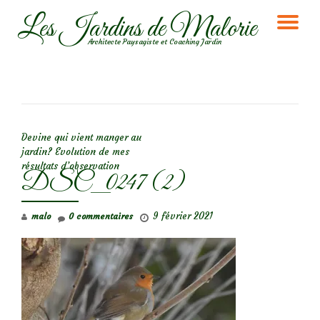
Les Jardins de Malorie
DÉ
Aller
Architecte Paysagiste et Coaching Jardin
au
LA
contenu
NA
NAVIGATION DE L’ARTICLE
Devine qui vient manger au
jardin? Evolution de mes
résultats d’observation
DSC_0247 (2)
9 février 2021
malo
0 commentaires