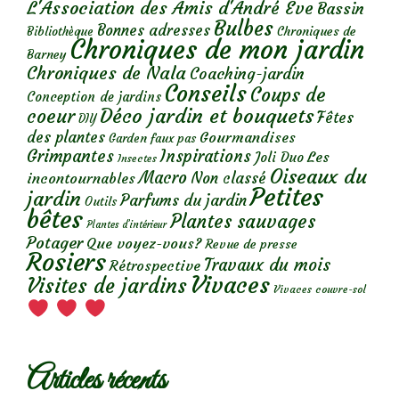
L'Association des Amis d'André Eve
Bassin
Bulbes
Bonnes adresses
Chroniques de
Bibliothèque
Chroniques de mon jardin
Barney
Chroniques de Nala
Coaching-jardin
Conseils
Coups de
Conception de jardins
Déco jardin et bouquets
coeur
Fêtes
DIY
des plantes
Gourmandises
Garden faux pas
Grimpantes
Inspirations
Les
Joli Duo
Insectes
Oiseaux du
Macro
Non classé
incontournables
Petites
jardin
Parfums du jardin
Outils
bêtes
Plantes sauvages
Plantes d’intérieur
Potager
Que voyez-vous?
Revue de presse
Rosiers
Travaux du mois
Rétrospective
Vivaces
Visites de jardins
Vivaces couvre-sol
Articles récents