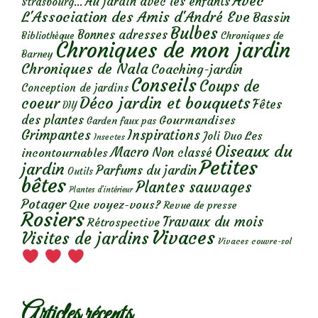
Avec
Au jardin avec les enfants
Strasbourg...
L'Association des Amis d'André Eve
Bassin
Bulbes
Bonnes adresses
Chroniques de
Bibliothèque
Chroniques de mon jardin
Barney
Chroniques de Nala
Coaching-jardin
Conseils
Coups de
Conception de jardins
Déco jardin et bouquets
coeur
Fêtes
DIY
des plantes
Gourmandises
Garden faux pas
Grimpantes
Inspirations
Les
Joli Duo
Insectes
Oiseaux du
Macro
Non classé
incontournables
Petites
jardin
Parfums du jardin
Outils
bêtes
Plantes sauvages
Plantes d’intérieur
Potager
Que voyez-vous?
Revue de presse
Rosiers
Travaux du mois
Rétrospective
Vivaces
Visites de jardins
Vivaces couvre-sol
Articles récents