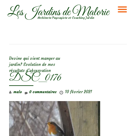
Les Jardins de Malorie
DÉ
Aller
Architecte Paysagiste et Coaching Jardin
au
LA
contenu
NA
NAVIGATION DE L’ARTICLE
Devine qui vient manger au
jardin? Evolution de mes
résultats d’observation
DSC_0176
10 février 2021
malo
0 commentaires