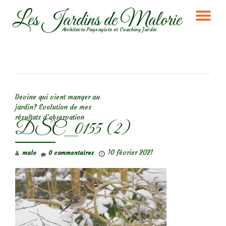
Les Jardins de Malorie
DÉ
Aller
Architecte Paysagiste et Coaching Jardin
au
LA
contenu
NA
NAVIGATION DE L’ARTICLE
Devine qui vient manger au
jardin? Evolution de mes
résultats d’observation
DSC_0155 (2)
10 février 2021
malo
0 commentaires