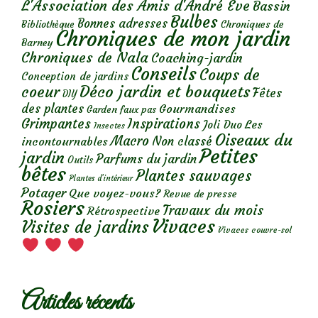
L'Association des Amis d'André Eve
Bassin
Bulbes
Bonnes adresses
Chroniques de
Bibliothèque
Chroniques de mon jardin
Barney
Chroniques de Nala
Coaching-jardin
Conseils
Coups de
Conception de jardins
Déco jardin et bouquets
coeur
Fêtes
DIY
des plantes
Gourmandises
Garden faux pas
Grimpantes
Inspirations
Les
Joli Duo
Insectes
Oiseaux du
Macro
Non classé
incontournables
Petites
jardin
Parfums du jardin
Outils
bêtes
Plantes sauvages
Plantes d’intérieur
Potager
Que voyez-vous?
Revue de presse
Rosiers
Travaux du mois
Rétrospective
Vivaces
Visites de jardins
Vivaces couvre-sol
Articles récents