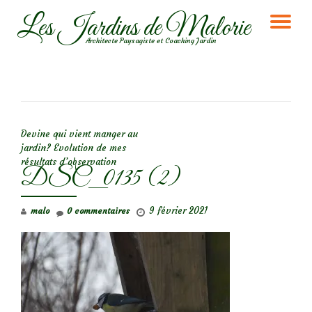
Les Jardins de Malorie
DÉ
Aller
Architecte Paysagiste et Coaching Jardin
au
LA
contenu
NA
NAVIGATION DE L’ARTICLE
Devine qui vient manger au
jardin? Evolution de mes
résultats d’observation
DSC_0135 (2)
9 février 2021
malo
0 commentaires