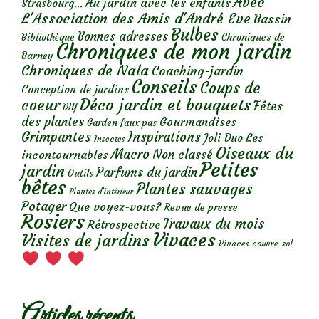
Avec
Au jardin avec les enfants
Strasbourg...
L'Association des Amis d'André Eve
Bassin
Bulbes
Bonnes adresses
Chroniques de
Bibliothèque
Chroniques de mon jardin
Barney
Chroniques de Nala
Coaching-jardin
Conseils
Coups de
Conception de jardins
Déco jardin et bouquets
coeur
Fêtes
DIY
des plantes
Gourmandises
Garden faux pas
Grimpantes
Inspirations
Les
Joli Duo
Insectes
Oiseaux du
Macro
Non classé
incontournables
Petites
jardin
Parfums du jardin
Outils
bêtes
Plantes sauvages
Plantes d’intérieur
Potager
Que voyez-vous?
Revue de presse
Rosiers
Travaux du mois
Rétrospective
Vivaces
Visites de jardins
Vivaces couvre-sol
Articles récents