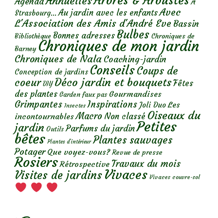
Arbres & Arbustes
Annuelles
Agenda
A
Avec
Au jardin avec les enfants
Strasbourg...
L'Association des Amis d'André Eve
Bassin
Bulbes
Bonnes adresses
Chroniques de
Bibliothèque
Chroniques de mon jardin
Barney
Chroniques de Nala
Coaching-jardin
Conseils
Coups de
Conception de jardins
Déco jardin et bouquets
coeur
Fêtes
DIY
des plantes
Gourmandises
Garden faux pas
Grimpantes
Inspirations
Les
Joli Duo
Insectes
Oiseaux du
Macro
Non classé
incontournables
Petites
jardin
Parfums du jardin
Outils
bêtes
Plantes sauvages
Plantes d’intérieur
Potager
Que voyez-vous?
Revue de presse
Rosiers
Travaux du mois
Rétrospective
Vivaces
Visites de jardins
Vivaces couvre-sol