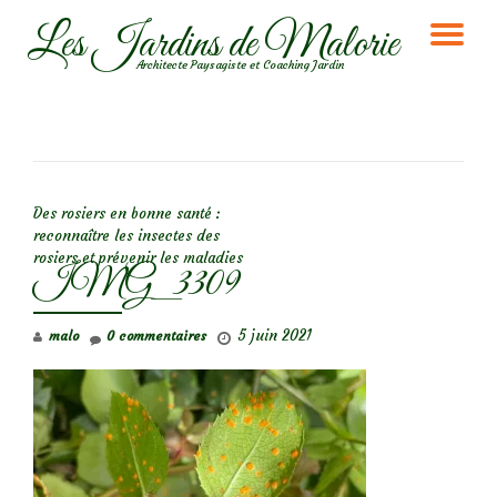
Les Jardins de Malorie
DÉ
Aller
Architecte Paysagiste et Coaching Jardin
au
LA
contenu
NA
NAVIGATION DE L’ARTICLE
Des rosiers en bonne santé :
reconnaître les insectes des
rosiers et prévenir les maladies
IMG_3309
5 juin 2021
malo
0 commentaires