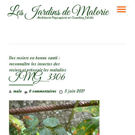
Les Jardins de Malorie
DÉ
Aller
Architecte Paysagiste et Coaching Jardin
au
LA
contenu
NA
NAVIGATION DE L’ARTICLE
Des rosiers en bonne santé :
reconnaître les insectes des
rosiers et prévenir les maladies
IMG_3306
5 juin 2021
malo
0 commentaires