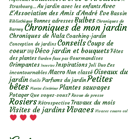
Avec
Au jardin avec les enfants
Strasbourg...
L'Association des Amis d'André Eve
Bassin
Bulbes
Bonnes adresses
Chroniques de
Bibliothèque
Chroniques de mon jardin
Barney
Chroniques de Nala
Coaching-jardin
Conseils
Coups de
Conception de jardins
Déco jardin et bouquets
coeur
Fêtes
DIY
des plantes
Gourmandises
Garden faux pas
Grimpantes
Inspirations
Les
Joli Duo
Insectes
Oiseaux du
Macro
Non classé
incontournables
Petites
jardin
Parfums du jardin
Outils
bêtes
Plantes sauvages
Plantes d’intérieur
Potager
Que voyez-vous?
Revue de presse
Rosiers
Travaux du mois
Rétrospective
Vivaces
Visites de jardins
Vivaces couvre-sol