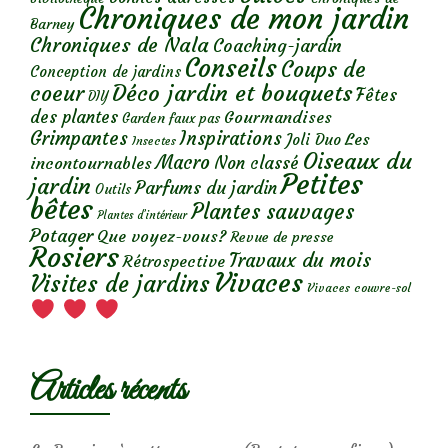
Chroniques de mon jardin
Barney
Chroniques de Nala
Coaching-jardin
Conseils
Coups de
Conception de jardins
Déco jardin et bouquets
coeur
Fêtes
DIY
des plantes
Gourmandises
Garden faux pas
Grimpantes
Inspirations
Les
Joli Duo
Insectes
Oiseaux du
Macro
Non classé
incontournables
Petites
jardin
Parfums du jardin
Outils
bêtes
Plantes sauvages
Plantes d’intérieur
Potager
Que voyez-vous?
Revue de presse
Rosiers
Travaux du mois
Rétrospective
Vivaces
Visites de jardins
Vivaces couvre-sol
Articles récents