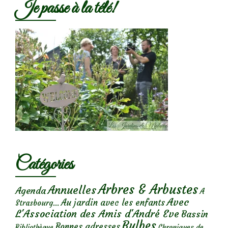
Je passe à la télé!
Catégories
Arbres & Arbustes
Annuelles
Agenda
A
Avec
Au jardin avec les enfants
Strasbourg...
L'Association des Amis d'André Eve
Bassin
Bulbes
Bonnes adresses
Chroniques de
Bibliothèque