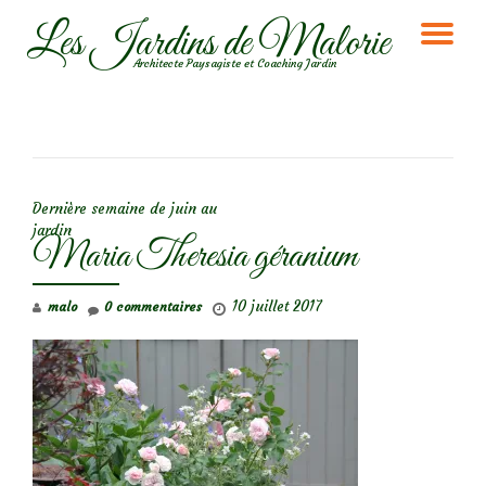
Les Jardins de Malorie
DÉ
Aller
Architecte Paysagiste et Coaching Jardin
au
LA
contenu
NA
NAVIGATION DE L’ARTICLE
Dernière semaine de juin au
jardin
Maria Theresia géranium
10 juillet 2017
malo
0 commentaires