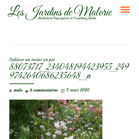
Les Jardins de Malorie
DÉ
Aller
Architecte Paysagiste et Coaching Jardin
au
LA
contenu
NA
NAVIGATION DE L’ARTICLE
Cultiver un rosier en pot
88073717_234048194423955_249
9742640686235648_n
3 mars 2020
malo
0 commentaires