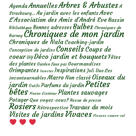
Arbres & Arbustes
Annuelles
Agenda
A
Avec
Au jardin avec les enfants
Strasbourg...
L'Association des Amis d'André Eve
Bassin
Bulbes
Bonnes adresses
Chroniques de
Bibliothèque
Chroniques de mon jardin
Barney
Chroniques de Nala
Coaching-jardin
Conseils
Coups de
Conception de jardins
Déco jardin et bouquets
coeur
Fêtes
DIY
des plantes
Gourmandises
Garden faux pas
Grimpantes
Inspirations
Les
Joli Duo
Insectes
Oiseaux du
Macro
Non classé
incontournables
Petites
jardin
Parfums du jardin
Outils
bêtes
Plantes sauvages
Plantes d’intérieur
Potager
Que voyez-vous?
Revue de presse
Rosiers
Travaux du mois
Rétrospective
Vivaces
Visites de jardins
Vivaces couvre-sol