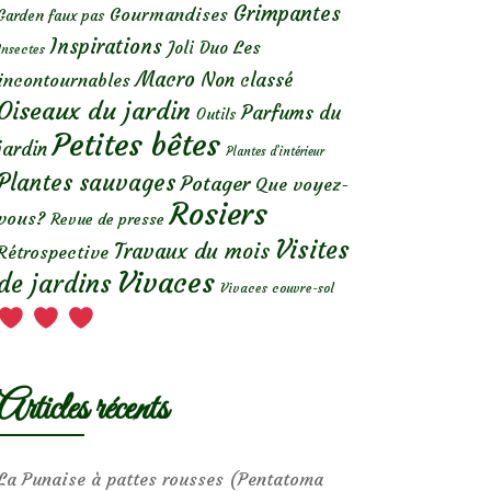
Grimpantes
Gourmandises
Garden faux pas
Inspirations
Les
Joli Duo
Insectes
Macro
Non classé
incontournables
Oiseaux du jardin
Parfums du
Outils
Petites bêtes
jardin
Plantes d’intérieur
Plantes sauvages
Potager
Que voyez-
Rosiers
vous?
Revue de presse
Visites
Travaux du mois
Rétrospective
Vivaces
de jardins
Vivaces couvre-sol
Articles récents
La Punaise à pattes rousses (Pentatoma