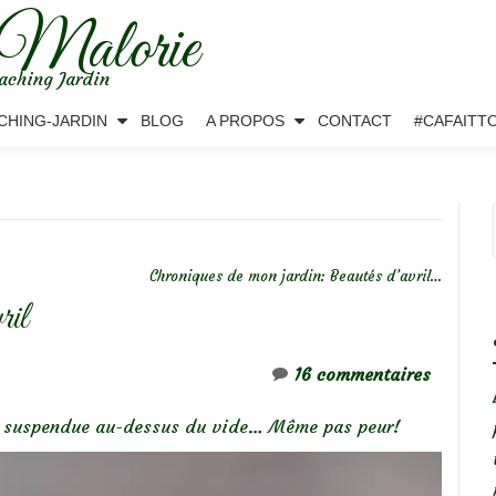
 Malorie
aching Jardin
CHING-JARDIN
BLOG
A PROPOS
CONTACT
#CAFAITT
Chroniques de mon jardin: Beautés d’avril…
il
16 commentaires
lle suspendue au-dessus du vide… Même pas peur!