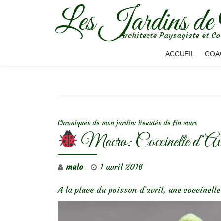
Les Jardins de
Aller
Architecte Paysagiste et Co
au
contenu
ACCUEIL
COA
NAVIGATION DE L’ARTICLE
Chroniques de mon jardin: Beautés de fin mars
Macro: Coccinelle d’Avr
malo
1 avril 2016
A la place du poisson d’avril, une coccine