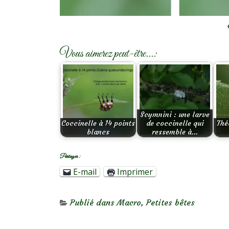
Vous aimerez peut-être...:
Scymnini : une larve
Coccinelle à 14 points
de coccinelle qui
Thé
blancs
ressemble à…
Partager :
E-mail
Imprimer
Publié dans
Macro
,
Petites bêtes