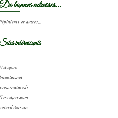
De bonnes adresses…
Pépinières et autres…
Sites intéressants
Natagora
Insectes.net
zoom-nature.fr
florealpes.com
notesdeterrain