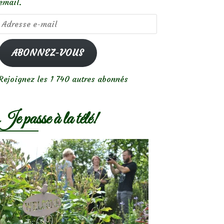
email.
Adresse
e-
mail
ABONNEZ-VOUS
Rejoignez les 1 740 autres abonnés
Je passe à la télé!