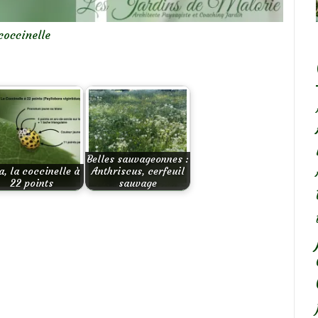
coccinelle
Belles sauvageonnes :
a, la coccinelle à
Anthriscus, cerfeuil
22 points
sauvage