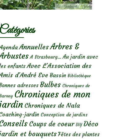
Catégories
Arbres &
Annuelles
Agenda
Arbustes
Au jardin avec
A Strasbourg...
Avec L'Association des
les enfants
Amis d'André Eve
Bassin
Bibliothèque
Bulbes
Bonnes adresses
Chroniques de
Chroniques de mon
Barney
jardin
Chroniques de Nala
Coaching-jardin
Conception de jardins
Conseils
Déco
Coups de coeur
DIY
jardin et bouquets
Fêtes des plantes