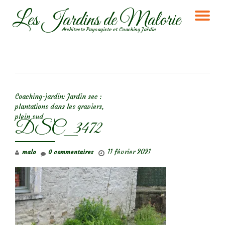
Les Jardins de Malorie
DÉ
Aller
Architecte Paysagiste et Coaching Jardin
au
LA
contenu
NA
NAVIGATION DE L’ARTICLE
Coaching-jardin: Jardin sec :
plantations dans les graviers,
plein sud
DSC_3472
11 février 2021
malo
0 commentaires