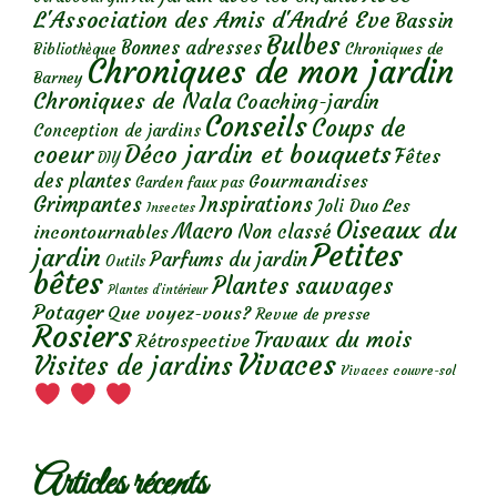
L'Association des Amis d'André Eve
Bassin
Bulbes
Bonnes adresses
Chroniques de
Bibliothèque
Chroniques de mon jardin
Barney
Chroniques de Nala
Coaching-jardin
Conseils
Coups de
Conception de jardins
Déco jardin et bouquets
coeur
Fêtes
DIY
des plantes
Gourmandises
Garden faux pas
Grimpantes
Inspirations
Les
Joli Duo
Insectes
Oiseaux du
Macro
Non classé
incontournables
Petites
jardin
Parfums du jardin
Outils
bêtes
Plantes sauvages
Plantes d’intérieur
Potager
Que voyez-vous?
Revue de presse
Rosiers
Travaux du mois
Rétrospective
Vivaces
Visites de jardins
Vivaces couvre-sol
Articles récents