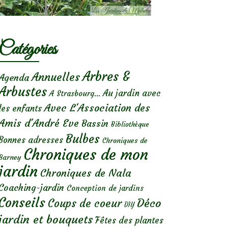
Catégories
Arbres &
Annuelles
Agenda
Arbustes
Au jardin avec
A Strasbourg...
Avec L'Association des
les enfants
Amis d'André Eve
Bassin
Bibliothèque
Bulbes
Bonnes adresses
Chroniques de
Chroniques de mon
Barney
jardin
Chroniques de Nala
Coaching-jardin
Conception de jardins
Conseils
Déco
Coups de coeur
DIY
jardin et bouquets
Fêtes des plantes