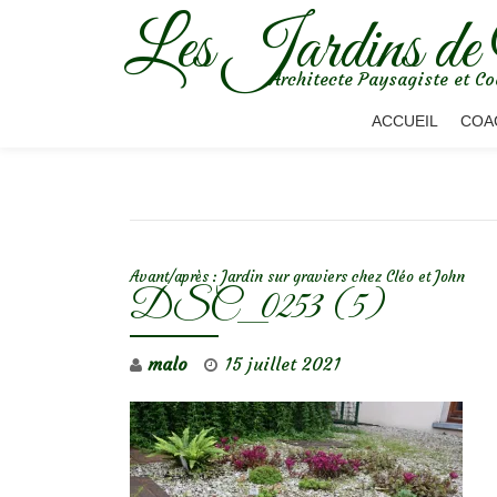
Les Jardins de
Aller
Architecte Paysagiste et Co
au
contenu
ACCUEIL
COA
NAVIGATION DE L’ARTICLE
Avant/après : Jardin sur graviers chez Cléo et John
DSC_0253 (5)
malo
15 juillet 2021