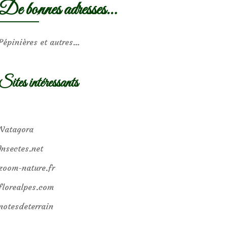
De bonnes adresses…
Pépinières et autres…
Sites intéressants
Natagora
Insectes.net
zoom-nature.fr
florealpes.com
notesdeterrain