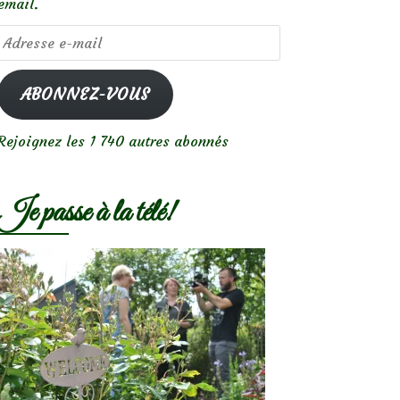
email.
Adresse
e-
mail
ABONNEZ-VOUS
Rejoignez les 1 740 autres abonnés
Je passe à la télé!