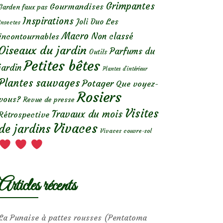
Grimpantes
Gourmandises
Garden faux pas
Inspirations
Les
Joli Duo
Insectes
Macro
Non classé
incontournables
Oiseaux du jardin
Parfums du
Outils
Petites bêtes
jardin
Plantes d’intérieur
Plantes sauvages
Potager
Que voyez-
Rosiers
vous?
Revue de presse
Visites
Travaux du mois
Rétrospective
Vivaces
de jardins
Vivaces couvre-sol
Articles récents
La Punaise à pattes rousses (Pentatoma