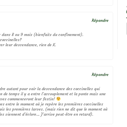
Répondre
s dans 8 ou 9 mois (bienfaits du confinement).
 coccinelles?
er leur descendance, rien de X.
Répondre
re autant pour voir la descendance des coccinelles qui
en de temps il y a entre l’accouplement et la ponte mais une
arves commenceront leur festin!
nes entre le moment où je repère les premières coccinelles
ois les premières larves. (mais rien ne dit que le moment où
lles viennent d’éclore… J’arrive peut-être en retard).