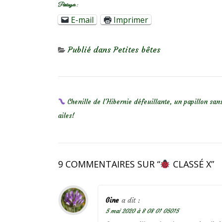
Partager :
E-mail
Imprimer
Publié dans
Petites bêtes
NAVIGATION DE L’ARTICLE
Chenille de l’Hibernie défeuillante, un papillon san
ailes!
9 COMMENTAIRES SUR “
CLASSÉ X
”
Gine
a dit :
5 mai 2020 à 8 08 01 05015