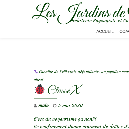
Les Jardins de
Aller
Architecte Paysagiste et Co
au
contenu
ACCUEIL
COA
NAVIGATION DE L’ARTICLE
Chenille de l’Hibernie défeuillante, un papillon san
ailes!
Classé X
malo
5 mai 2020
C’est du voyeurisme ça non?!
Le confinement donne vraiment de drôles d’