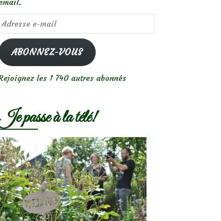
email.
Adresse
e-
mail
ABONNEZ-VOUS
Rejoignez les 1 740 autres abonnés
Je passe à la télé!