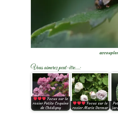
accouplem
Vous aimerez peut-être...:
Focus sur le
rosier Petite Coquine
Focus sur le
Pe
de Chédigny
rosier Marie Dermar
jar