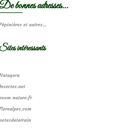
De bonnes adresses…
Pépinières et autres…
Sites intéressants
Natagora
Insectes.net
zoom-nature.fr
florealpes.com
notesdeterrain