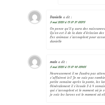
Danielle
a dit :
5 mai 2020 à 13 01 31 05315
On pense qu’il y aura des naissance
Qu’en est il de la date d’éclosion des
Les animaux s’accouplent pour assur
danielle
malo
a dit :
5 mai 2020 à 13 01 49 05495
Heureusement il ne faudra pas attend
s’affairent ici! Je ne sais pas combi
petite semaine après la ponte, les l
Généralement il s’écoule 3 à 4 semai
qui s’accouplent et le moment où je v
je vois les larves est le moment où e