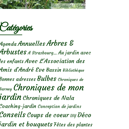
Catégories
Arbres &
Annuelles
Agenda
Arbustes
Au jardin avec
A Strasbourg...
Avec L'Association des
les enfants
Amis d'André Eve
Bassin
Bibliothèque
Bulbes
Bonnes adresses
Chroniques de
Chroniques de mon
Barney
jardin
Chroniques de Nala
Coaching-jardin
Conception de jardins
Conseils
Déco
Coups de coeur
DIY
jardin et bouquets
Fêtes des plantes