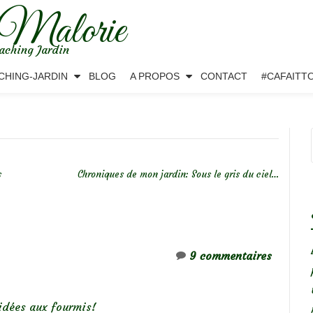
 Malorie
aching Jardin
CHING-JARDIN
BLOG
A PROPOS
CONTACT
#CAFAITT
s
Chroniques de mon jardin: Sous le gris du ciel…
9 commentaires
idées aux fourmis!