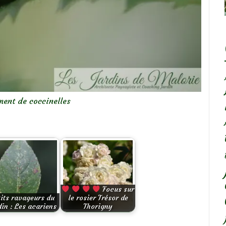
ent de coccinelles
Focus sur
tits ravageurs du
le rosier Trésor de
din : Les acariens
Thorigny