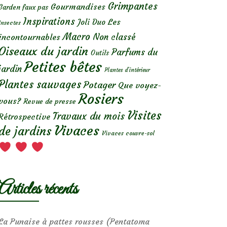
Grimpantes
Gourmandises
Garden faux pas
Inspirations
Les
Joli Duo
Insectes
Macro
Non classé
incontournables
Oiseaux du jardin
Parfums du
Outils
Petites bêtes
jardin
Plantes d’intérieur
Plantes sauvages
Potager
Que voyez-
Rosiers
vous?
Revue de presse
Visites
Travaux du mois
Rétrospective
Vivaces
de jardins
Vivaces couvre-sol
Articles récents
La Punaise à pattes rousses (Pentatoma