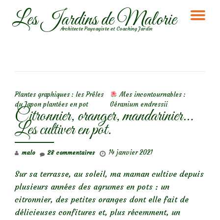
Les Jardins de Malorie
DÉ
Aller
Architecte Paysagiste et Coaching Jardin
au
LA
contenu
NA
NAVIGATION DE L’ARTICLE
Plantes graphiques : les Prêles
Mes incontournables :
du Japon plantées en pot
Géranium endressii
Citronnier, oranger, mandarinier…
Les cultiver en pot.
14 janvier 2021
malo
28 commentaires
Sur sa terrasse, au soleil, ma maman cultive depuis
plusieurs années des agrumes en pots : un
citronnier, des petites oranges dont elle fait de
délicieuses confitures et, plus récemment, un