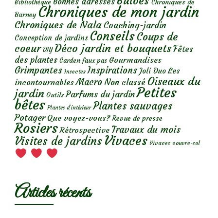
Bulbes
Bonnes adresses
Chroniques de
Bibliothèque
Chroniques de mon jardin
Barney
Chroniques de Nala
Coaching-jardin
Conseils
Coups de
Conception de jardins
Déco jardin et bouquets
coeur
Fêtes
DIY
des plantes
Gourmandises
Garden faux pas
Grimpantes
Inspirations
Les
Joli Duo
Insectes
Oiseaux du
Macro
Non classé
incontournables
Petites
jardin
Parfums du jardin
Outils
bêtes
Plantes sauvages
Plantes d’intérieur
Potager
Que voyez-vous?
Revue de presse
Rosiers
Travaux du mois
Rétrospective
Vivaces
Visites de jardins
Vivaces couvre-sol
Articles récents