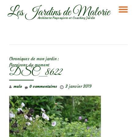
Les Jardins de Malorie
DÉ
Aller
Architecte Paysagiste et Coaching Jardin
au
LA
contenu
NA
NAVIGATION DE L’ARTICLE
Chroniques de mon jardin :
floraisons du moment
DSC_8622
2 janvier 2019
malo
0 commentaires