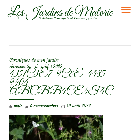
Les Jardins de Malorie
DÉ
Aller
Architecte Paysagiste et Coaching Jardin
au
LA
contenu
NA
NAVIGATION DE L’ARTICLE
Chroniques de mon jardin:
rétrospective de juillet 2022
4351C3E7-9C8E-4485-
9404-
ABCBB4CE4F4C
19 août 2022
malo
0 commentaires