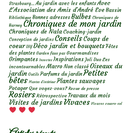
Avec
Au jardin avec les enfants
Strasbourg...
L'Association des Amis d'André Eve
Bassin
Bulbes
Bonnes adresses
Chroniques de
Bibliothèque
Chroniques de mon jardin
Barney
Chroniques de Nala
Coaching-jardin
Conseils
Coups de
Conception de jardins
Déco jardin et bouquets
coeur
Fêtes
DIY
des plantes
Gourmandises
Garden faux pas
Grimpantes
Inspirations
Les
Joli Duo
Insectes
Oiseaux du
Macro
Non classé
incontournables
Petites
jardin
Parfums du jardin
Outils
bêtes
Plantes sauvages
Plantes d’intérieur
Potager
Que voyez-vous?
Revue de presse
Rosiers
Travaux du mois
Rétrospective
Vivaces
Visites de jardins
Vivaces couvre-sol