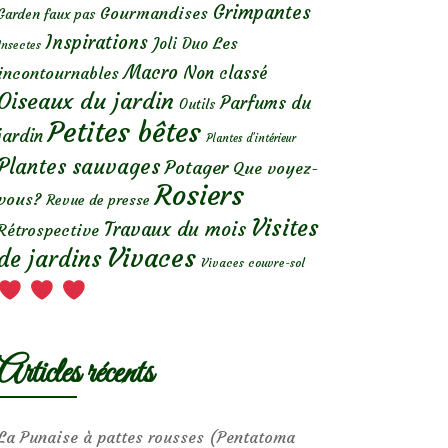
Grimpantes
Gourmandises
Garden faux pas
Inspirations
Les
Joli Duo
Insectes
Macro
Non classé
incontournables
Oiseaux du jardin
Parfums du
Outils
Petites bêtes
jardin
Plantes d’intérieur
Plantes sauvages
Potager
Que voyez-
Rosiers
vous?
Revue de presse
Visites
Travaux du mois
Rétrospective
Vivaces
de jardins
Vivaces couvre-sol
Articles récents
La Punaise à pattes rousses (Pentatoma