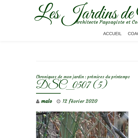
Les Jardins de
Aller
Architecte Paysagiste et Co
au
contenu
ACCUEIL
COA
NAVIGATION DE L’ARTICLE
Chroniques de mon jardin : prémices du printemps
DSC_0507 (5)
malo
12 février 2020