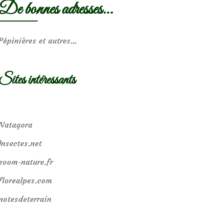
De bonnes adresses…
Pépinières et autres…
Sites intéressants
Natagora
Insectes.net
zoom-nature.fr
florealpes.com
notesdeterrain