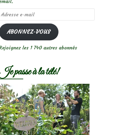
email.
Adresse
e-
mail
ABONNEZ-VOUS
Rejoignez les 1 740 autres abonnés
Je passe à la télé!