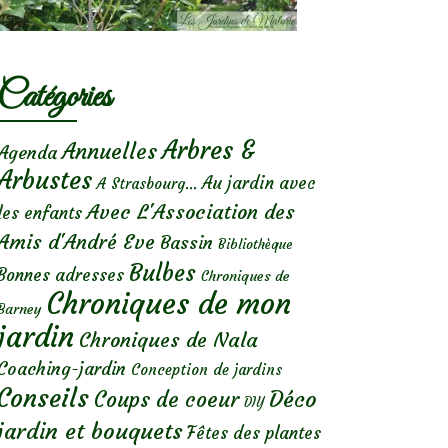
Catégories
Arbres &
Annuelles
Agenda
Arbustes
Au jardin avec
A Strasbourg...
Avec L'Association des
les enfants
Amis d'André Eve
Bassin
Bibliothèque
Bulbes
Bonnes adresses
Chroniques de
Chroniques de mon
Barney
jardin
Chroniques de Nala
Coaching-jardin
Conception de jardins
Conseils
Déco
Coups de coeur
DIY
jardin et bouquets
Fêtes des plantes