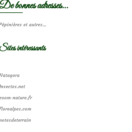
De bonnes adresses…
Pépinières et autres…
Sites intéressants
Natagora
Insectes.net
zoom-nature.fr
florealpes.com
notesdeterrain