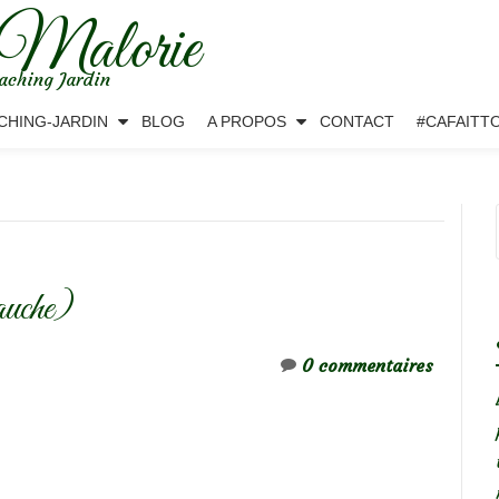
 Malorie
aching Jardin
CHING-JARDIN
BLOG
A PROPOS
CONTACT
#CAFAITT
auche)
0 commentaires