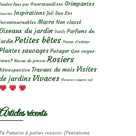
Grimpantes
Gourmandises
Garden faux pas
Inspirations
Les
Joli Duo
Insectes
Macro
Non classé
incontournables
Oiseaux du jardin
Parfums du
Outils
Petites bêtes
jardin
Plantes d’intérieur
Plantes sauvages
Potager
Que voyez-
Rosiers
vous?
Revue de presse
Visites
Travaux du mois
Rétrospective
Vivaces
de jardins
Vivaces couvre-sol
Articles récents
La Punaise à pattes rousses (Pentatoma