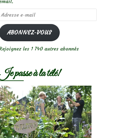
email.
Adresse
e-
mail
ABONNEZ-VOUS
Rejoignez les 1 740 autres abonnés
Je passe à la télé!