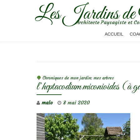
Les Jardins de
Aller
Architecte Paysagiste et Co
au
contenu
ACCUEIL
COA
NAVIGATION DE L’ARTICLE
Chroniques de mon jardin: mes arbres
l’heptacodium miconioides (à g
malo
8 mai 2020