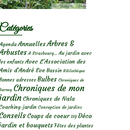
Catégories
Arbres &
Annuelles
Agenda
Arbustes
Au jardin avec
A Strasbourg...
Avec L'Association des
les enfants
Amis d'André Eve
Bassin
Bibliothèque
Bulbes
Bonnes adresses
Chroniques de
Chroniques de mon
Barney
jardin
Chroniques de Nala
Coaching-jardin
Conception de jardins
Conseils
Déco
Coups de coeur
DIY
jardin et bouquets
Fêtes des plantes