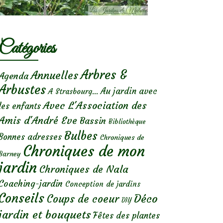
Catégories
Arbres &
Annuelles
Agenda
Arbustes
Au jardin avec
A Strasbourg...
Avec L'Association des
les enfants
Amis d'André Eve
Bassin
Bibliothèque
Bulbes
Bonnes adresses
Chroniques de
Chroniques de mon
Barney
jardin
Chroniques de Nala
Coaching-jardin
Conception de jardins
Conseils
Déco
Coups de coeur
DIY
jardin et bouquets
Fêtes des plantes