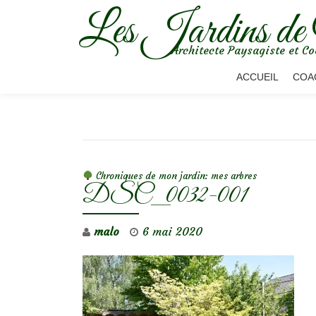
Les Jardins de
Aller
Architecte Paysagiste et Co
au
contenu
ACCUEIL
COA
NAVIGATION DE L’ARTICLE
Chroniques de mon jardin: mes arbres
DSC_0032-001
malo
6 mai 2020