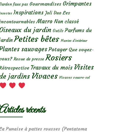
Grimpantes
Gourmandises
Garden faux pas
Inspirations
Les
Joli Duo
Insectes
Macro
Non classé
incontournables
Oiseaux du jardin
Parfums du
Outils
Petites bêtes
jardin
Plantes d’intérieur
Plantes sauvages
Potager
Que voyez-
Rosiers
vous?
Revue de presse
Visites
Travaux du mois
Rétrospective
Vivaces
de jardins
Vivaces couvre-sol
Articles récents
La Punaise à pattes rousses (Pentatoma