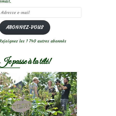
email.
Adresse
e-
mail
ABONNEZ-VOUS
Rejoignez les 1 740 autres abonnés
Je passe à la télé!