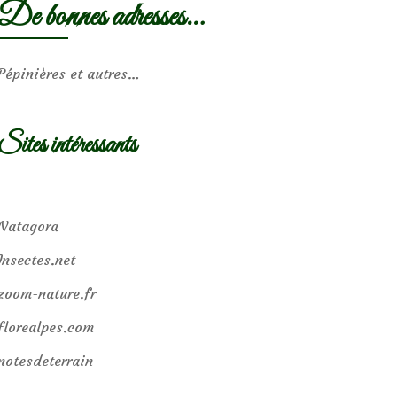
De bonnes adresses…
Pépinières et autres…
Sites intéressants
Natagora
Insectes.net
zoom-nature.fr
florealpes.com
notesdeterrain