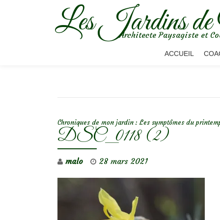
Les Jardins de
Aller
Architecte Paysagiste et Co
au
contenu
ACCUEIL
COA
NAVIGATION DE L’ARTICLE
Chroniques de mon jardin : Les symptômes du printem
DSC_0118 (2)
malo
28 mars 2021