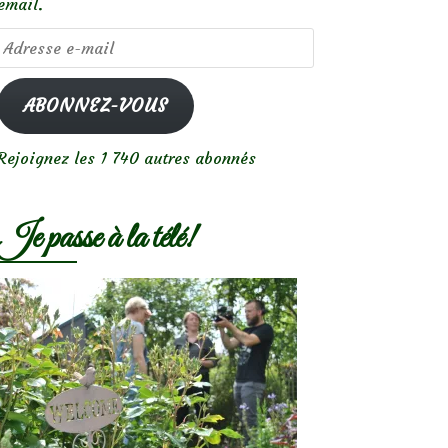
email.
Adresse
e-
mail
ABONNEZ-VOUS
Rejoignez les 1 740 autres abonnés
Je passe à la télé!