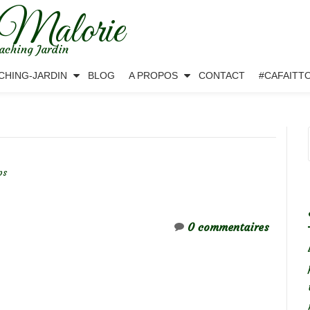
 Malorie
aching Jardin
CHING-JARDIN
BLOG
A PROPOS
CONTACT
#CAFAITT
ps
0 commentaires