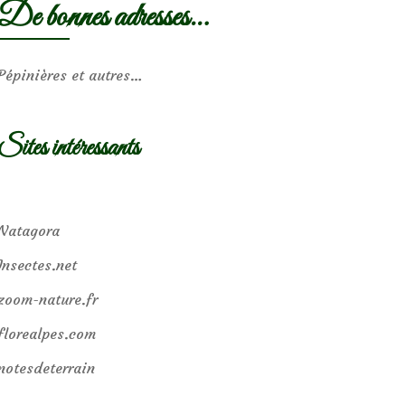
De bonnes adresses…
Pépinières et autres…
Sites intéressants
Natagora
Insectes.net
zoom-nature.fr
florealpes.com
notesdeterrain