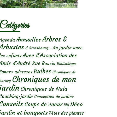
Catégories
Arbres &
Annuelles
Agenda
Arbustes
Au jardin avec
A Strasbourg...
Avec L'Association des
les enfants
Amis d'André Eve
Bassin
Bibliothèque
Bulbes
Bonnes adresses
Chroniques de
Chroniques de mon
Barney
jardin
Chroniques de Nala
Coaching-jardin
Conception de jardins
Conseils
Déco
Coups de coeur
DIY
jardin et bouquets
Fêtes des plantes