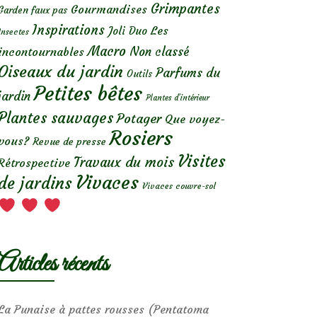
Grimpantes
Gourmandises
Garden faux pas
Inspirations
Les
Joli Duo
Insectes
Macro
Non classé
incontournables
Oiseaux du jardin
Parfums du
Outils
Petites bêtes
jardin
Plantes d’intérieur
Plantes sauvages
Potager
Que voyez-
Rosiers
vous?
Revue de presse
Visites
Travaux du mois
Rétrospective
Vivaces
de jardins
Vivaces couvre-sol
Articles récents
La Punaise à pattes rousses (Pentatoma