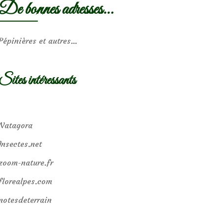
De bonnes adresses…
Pépinières et autres…
Sites intéressants
Natagora
Insectes.net
zoom-nature.fr
florealpes.com
notesdeterrain