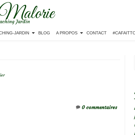
 Malorie
aching Jardin
CHING-JARDIN
BLOG
A PROPOS
CONTACT
#CAFAITT
ier
0 commentaires