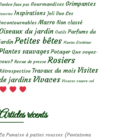
Grimpantes
Gourmandises
Garden faux pas
Inspirations
Les
Joli Duo
Insectes
Macro
Non classé
incontournables
Oiseaux du jardin
Parfums du
Outils
Petites bêtes
jardin
Plantes d’intérieur
Plantes sauvages
Potager
Que voyez-
Rosiers
vous?
Revue de presse
Visites
Travaux du mois
Rétrospective
Vivaces
de jardins
Vivaces couvre-sol
Articles récents
La Punaise à pattes rousses (Pentatoma