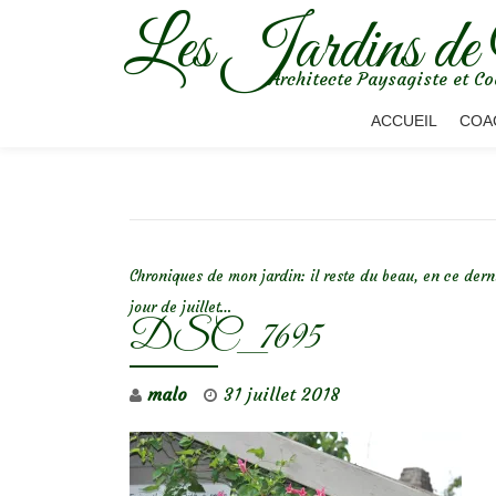
Les Jardins de
Aller
Architecte Paysagiste et Co
au
contenu
ACCUEIL
COA
NAVIGATION DE L’ARTICLE
Chroniques de mon jardin: il reste du beau, en ce dern
jour de juillet…
DSC_7695
malo
31 juillet 2018