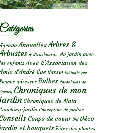
Catégories
Arbres &
Annuelles
Agenda
Arbustes
Au jardin avec
A Strasbourg...
Avec L'Association des
les enfants
Amis d'André Eve
Bassin
Bibliothèque
Bulbes
Bonnes adresses
Chroniques de
Chroniques de mon
Barney
jardin
Chroniques de Nala
Coaching-jardin
Conception de jardins
Conseils
Déco
Coups de coeur
DIY
jardin et bouquets
Fêtes des plantes