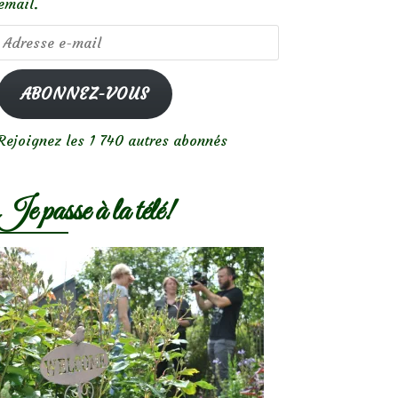
email.
Adresse
e-
mail
ABONNEZ-VOUS
Rejoignez les 1 740 autres abonnés
Je passe à la télé!