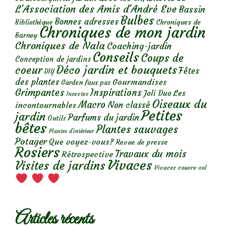
L'Association des Amis d'André Eve
Bassin
Bulbes
Bonnes adresses
Chroniques de
Bibliothèque
Chroniques de mon jardin
Barney
Chroniques de Nala
Coaching-jardin
Conseils
Coups de
Conception de jardins
Déco jardin et bouquets
coeur
Fêtes
DIY
des plantes
Gourmandises
Garden faux pas
Grimpantes
Inspirations
Les
Joli Duo
Insectes
Oiseaux du
Macro
Non classé
incontournables
Petites
jardin
Parfums du jardin
Outils
bêtes
Plantes sauvages
Plantes d’intérieur
Potager
Que voyez-vous?
Revue de presse
Rosiers
Travaux du mois
Rétrospective
Vivaces
Visites de jardins
Vivaces couvre-sol
Articles récents