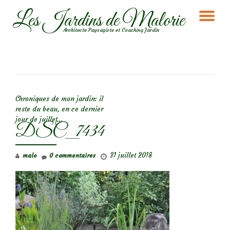
Les Jardins de Malorie
DÉ
Aller
Architecte Paysagiste et Coaching Jardin
au
LA
contenu
NA
NAVIGATION DE L’ARTICLE
Chroniques de mon jardin: il
reste du beau, en ce dernier
jour de juillet…
DSC_7434
31 juillet 2018
malo
0 commentaires