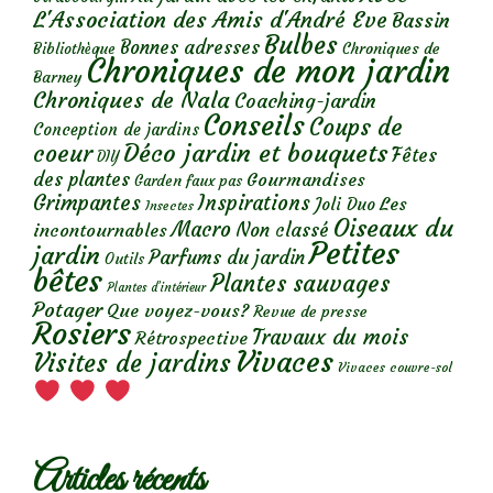
L'Association des Amis d'André Eve
Bassin
Bulbes
Bonnes adresses
Chroniques de
Bibliothèque
Chroniques de mon jardin
Barney
Chroniques de Nala
Coaching-jardin
Conseils
Coups de
Conception de jardins
Déco jardin et bouquets
coeur
Fêtes
DIY
des plantes
Gourmandises
Garden faux pas
Grimpantes
Inspirations
Les
Joli Duo
Insectes
Oiseaux du
Macro
Non classé
incontournables
Petites
jardin
Parfums du jardin
Outils
bêtes
Plantes sauvages
Plantes d’intérieur
Potager
Que voyez-vous?
Revue de presse
Rosiers
Travaux du mois
Rétrospective
Vivaces
Visites de jardins
Vivaces couvre-sol
Articles récents