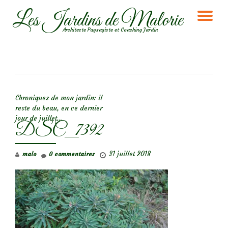
Les Jardins de Malorie
DÉ
Aller
Architecte Paysagiste et Coaching Jardin
au
LA
contenu
NA
NAVIGATION DE L’ARTICLE
Chroniques de mon jardin: il
reste du beau, en ce dernier
jour de juillet…
DSC_7392
31 juillet 2018
malo
0 commentaires