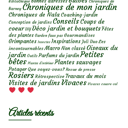
Bulbes
Bonnes adresses
Chroniques de
Bibliothèque
Chroniques de mon jardin
Barney
Chroniques de Nala
Coaching-jardin
Conseils
Coups de
Conception de jardins
Déco jardin et bouquets
coeur
Fêtes
DIY
des plantes
Gourmandises
Garden faux pas
Grimpantes
Inspirations
Les
Joli Duo
Insectes
Oiseaux du
Macro
Non classé
incontournables
Petites
jardin
Parfums du jardin
Outils
bêtes
Plantes sauvages
Plantes d’intérieur
Potager
Que voyez-vous?
Revue de presse
Rosiers
Travaux du mois
Rétrospective
Vivaces
Visites de jardins
Vivaces couvre-sol
Articles récents