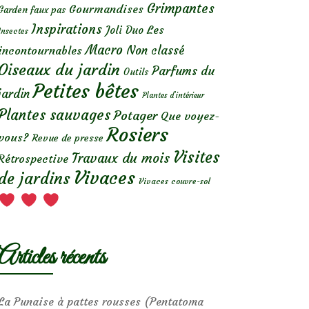
Grimpantes
Gourmandises
Garden faux pas
Inspirations
Les
Joli Duo
Insectes
Macro
Non classé
incontournables
Oiseaux du jardin
Parfums du
Outils
Petites bêtes
jardin
Plantes d’intérieur
Plantes sauvages
Potager
Que voyez-
Rosiers
vous?
Revue de presse
Visites
Travaux du mois
Rétrospective
Vivaces
de jardins
Vivaces couvre-sol
Articles récents
La Punaise à pattes rousses (Pentatoma