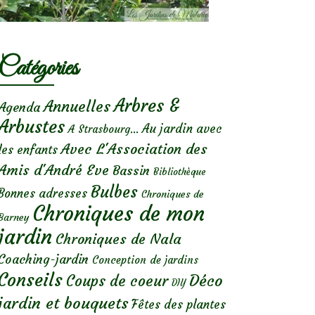
Catégories
Arbres &
Annuelles
Agenda
Arbustes
Au jardin avec
A Strasbourg...
Avec L'Association des
les enfants
Amis d'André Eve
Bassin
Bibliothèque
Bulbes
Bonnes adresses
Chroniques de
Chroniques de mon
Barney
jardin
Chroniques de Nala
Coaching-jardin
Conception de jardins
Conseils
Déco
Coups de coeur
DIY
jardin et bouquets
Fêtes des plantes