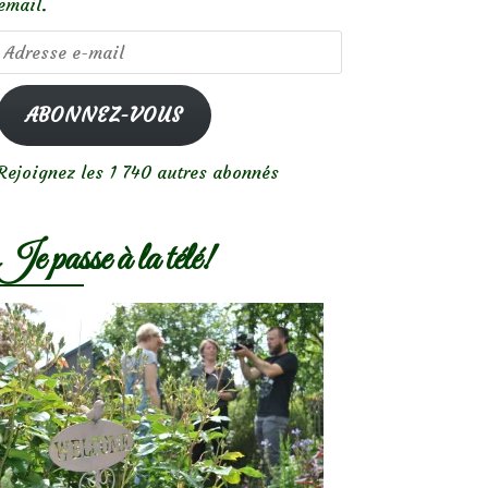
email.
Adresse
e-
mail
ABONNEZ-VOUS
Rejoignez les 1 740 autres abonnés
Je passe à la télé!