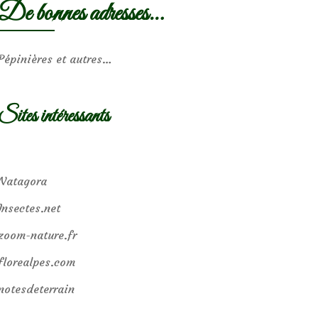
De bonnes adresses…
Pépinières et autres…
Sites intéressants
Natagora
Insectes.net
zoom-nature.fr
florealpes.com
notesdeterrain