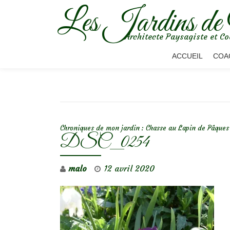
Les Jardins de
Aller
Architecte Paysagiste et Co
au
contenu
ACCUEIL
COA
NAVIGATION DE L’ARTICLE
Chroniques de mon jardin : Chasse au Lapin de Pâques
DSC_0254
malo
12 avril 2020