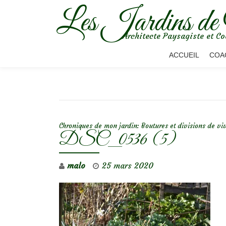
Les Jardins de
Aller
Architecte Paysagiste et Co
au
contenu
ACCUEIL
COA
NAVIGATION DE L’ARTICLE
Chroniques de mon jardin: Boutures et divisions de vi
DSC_0536 (5)
malo
25 mars 2020