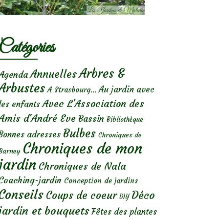
Catégories
Arbres &
Annuelles
Agenda
Arbustes
Au jardin avec
A Strasbourg...
Avec L'Association des
les enfants
Amis d'André Eve
Bassin
Bibliothèque
Bulbes
Bonnes adresses
Chroniques de
Chroniques de mon
Barney
jardin
Chroniques de Nala
Coaching-jardin
Conception de jardins
Conseils
Déco
Coups de coeur
DIY
jardin et bouquets
Fêtes des plantes