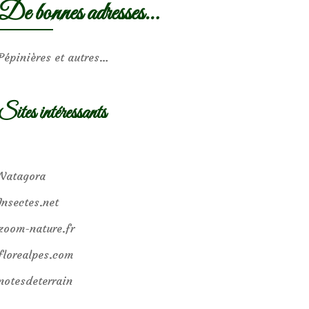
De bonnes adresses…
Pépinières et autres…
Sites intéressants
Natagora
Insectes.net
zoom-nature.fr
florealpes.com
notesdeterrain