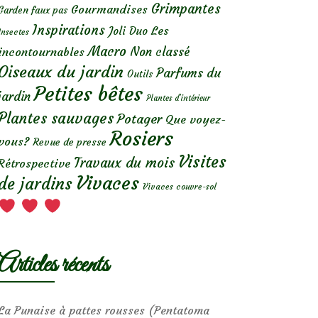
Grimpantes
Gourmandises
Garden faux pas
Inspirations
Les
Joli Duo
Insectes
Macro
Non classé
incontournables
Oiseaux du jardin
Parfums du
Outils
Petites bêtes
jardin
Plantes d’intérieur
Plantes sauvages
Potager
Que voyez-
Rosiers
vous?
Revue de presse
Visites
Travaux du mois
Rétrospective
Vivaces
de jardins
Vivaces couvre-sol
Articles récents
La Punaise à pattes rousses (Pentatoma