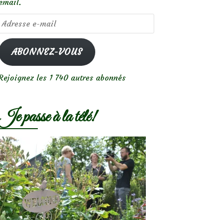
email.
Adresse
e-
mail
ABONNEZ-VOUS
Rejoignez les 1 740 autres abonnés
Je passe à la télé!