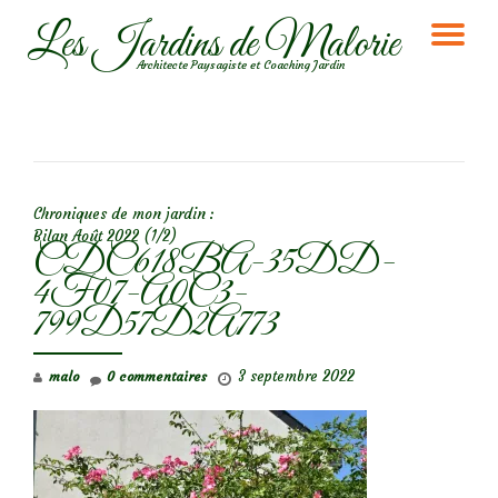
Les Jardins de Malorie
DÉ
Aller
Architecte Paysagiste et Coaching Jardin
au
LA
contenu
NA
NAVIGATION DE L’ARTICLE
Chroniques de mon jardin :
Bilan Août 2022 (1/2)
CDC618BA-35DD-
4F07-A0C3-
799D57D2A773
3 septembre 2022
malo
0 commentaires