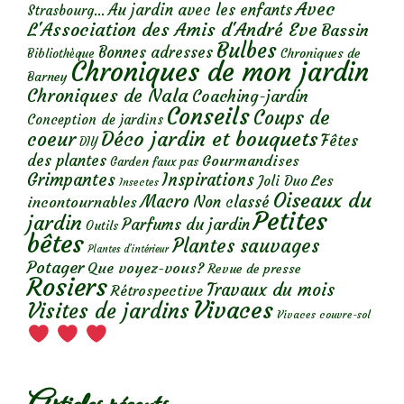
Avec
Au jardin avec les enfants
Strasbourg...
L'Association des Amis d'André Eve
Bassin
Bulbes
Bonnes adresses
Chroniques de
Bibliothèque
Chroniques de mon jardin
Barney
Chroniques de Nala
Coaching-jardin
Conseils
Coups de
Conception de jardins
Déco jardin et bouquets
coeur
Fêtes
DIY
des plantes
Gourmandises
Garden faux pas
Grimpantes
Inspirations
Les
Joli Duo
Insectes
Oiseaux du
Macro
Non classé
incontournables
Petites
jardin
Parfums du jardin
Outils
bêtes
Plantes sauvages
Plantes d’intérieur
Potager
Que voyez-vous?
Revue de presse
Rosiers
Travaux du mois
Rétrospective
Vivaces
Visites de jardins
Vivaces couvre-sol