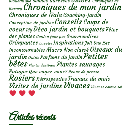
Bulbes
Bonnes adresses
Chroniques de
Bibliothèque
Chroniques de mon jardin
Barney
Chroniques de Nala
Coaching-jardin
Conseils
Coups de
Conception de jardins
Déco jardin et bouquets
coeur
Fêtes
DIY
des plantes
Gourmandises
Garden faux pas
Grimpantes
Inspirations
Les
Joli Duo
Insectes
Oiseaux du
Macro
Non classé
incontournables
Petites
jardin
Parfums du jardin
Outils
bêtes
Plantes sauvages
Plantes d’intérieur
Potager
Que voyez-vous?
Revue de presse
Rosiers
Travaux du mois
Rétrospective
Vivaces
Visites de jardins
Vivaces couvre-sol
Articles récents