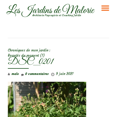
Les Jardins de Malorie
DÉ
Aller
Architecte Paysagiste et Coaching Jardin
au
LA
contenu
NA
NAVIGATION DE L’ARTICLE
Chroniques de mon jardin :
Beautés du moment (1)
DSC_0201
9 juin 2021
malo
0 commentaires