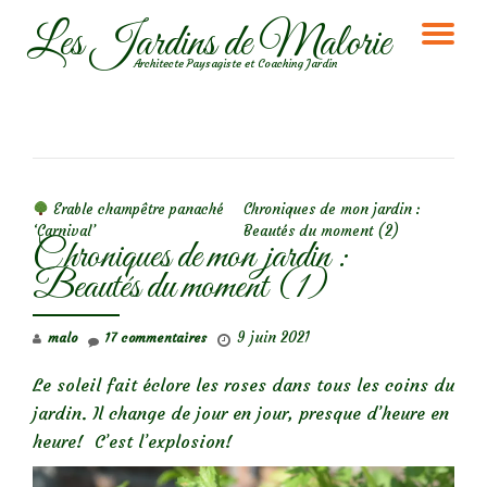
Les Jardins de Malorie
DÉ
Aller
Architecte Paysagiste et Coaching Jardin
au
LA
contenu
NA
NAVIGATION DE L’ARTICLE
Erable champêtre panaché
Chroniques de mon jardin :
‘Carnival’
Beautés du moment (2)
Chroniques de mon jardin :
Beautés du moment (1)
9 juin 2021
malo
17 commentaires
Le soleil fait éclore les roses dans tous les coins du
jardin. Il change de jour en jour, presque d’heure en
heure! C’est l’explosion!