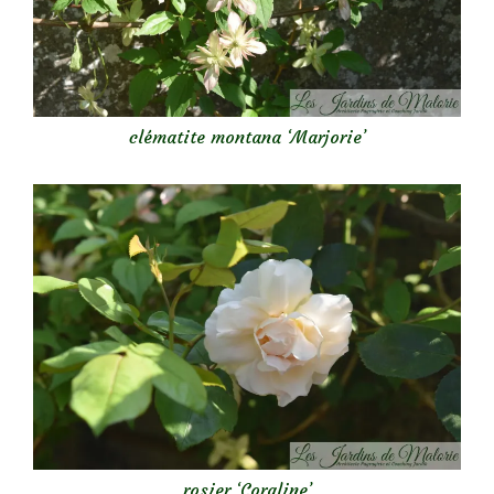
clématite montana ‘Marjorie’
rosier ‘Coraline’