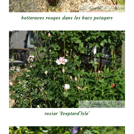
betteraves rouges dans les bacs potagers
rosier ‘Scepterd’Isle’