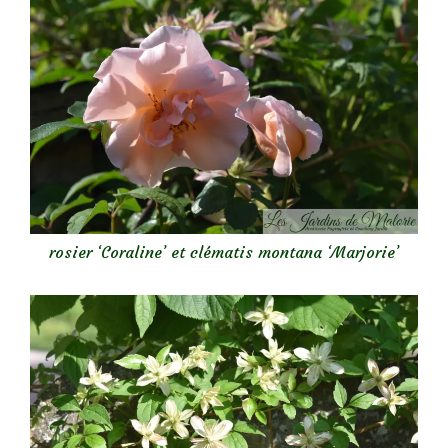
rosier ‘Coraline’ et clématis montana ‘Marjorie’