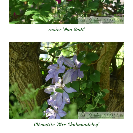
rosier ‘Ann Endt’
Clématite ‘Mrs Cholmondeley’