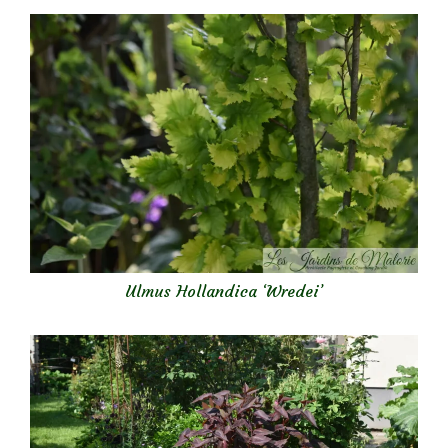
Ulmus Hollandica ‘Wredei’