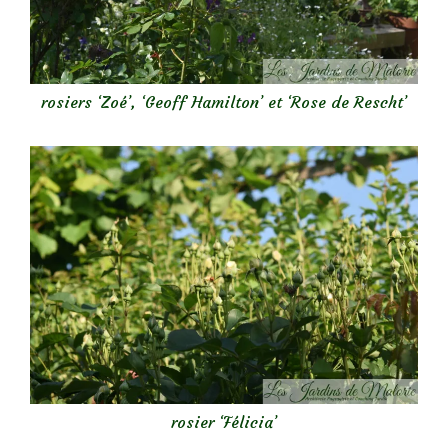
rosiers ‘Zoé’, ‘Geoff Hamilton’ et ‘Rose de Rescht’
rosier ‘Félicia’