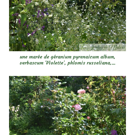
une marée de géranium pyrenaicum album,
verbascum ‘Violette’, phlomis russeliana,…