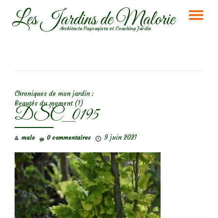
Les Jardins de Malorie
DÉ
Aller
Architecte Paysagiste et Coaching Jardin
au
LA
contenu
NA
NAVIGATION DE L’ARTICLE
Chroniques de mon jardin :
Beautés du moment (1)
DSC_0195
9 juin 2021
malo
0 commentaires