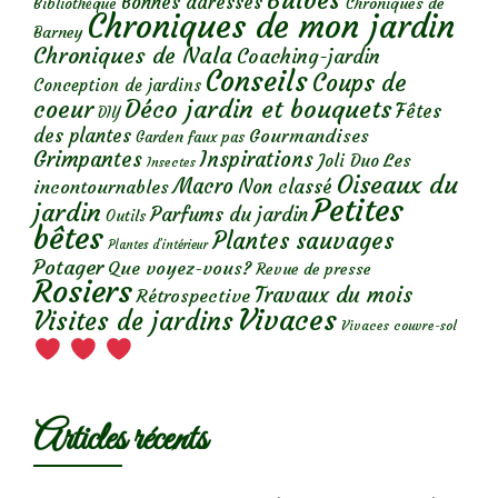
Bulbes
Bonnes adresses
Chroniques de
Bibliothèque
Chroniques de mon jardin
Barney
Chroniques de Nala
Coaching-jardin
Conseils
Coups de
Conception de jardins
Déco jardin et bouquets
coeur
Fêtes
DIY
des plantes
Gourmandises
Garden faux pas
Grimpantes
Inspirations
Les
Joli Duo
Insectes
Oiseaux du
Macro
Non classé
incontournables
Petites
jardin
Parfums du jardin
Outils
bêtes
Plantes sauvages
Plantes d’intérieur
Potager
Que voyez-vous?
Revue de presse
Rosiers
Travaux du mois
Rétrospective
Vivaces
Visites de jardins
Vivaces couvre-sol
Articles récents