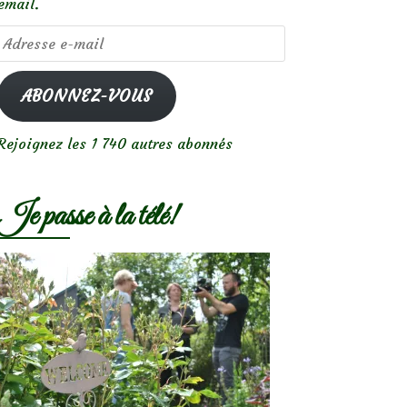
email.
Adresse
e-
mail
ABONNEZ-VOUS
Rejoignez les 1 740 autres abonnés
Je passe à la télé!