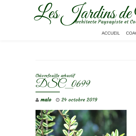
Les Jardins de
Aller
Architecte Paysagiste et Co
au
contenu
ACCUEIL
COA
NAVIGATION DE L’ARTICLE
Chèvrefeuille arbustif
DSC_0699
malo
24 octobre 2019