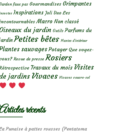
Grimpantes
Gourmandises
Garden faux pas
Inspirations
Les
Joli Duo
Insectes
Macro
Non classé
incontournables
Oiseaux du jardin
Parfums du
Outils
Petites bêtes
jardin
Plantes d’intérieur
Plantes sauvages
Potager
Que voyez-
Rosiers
vous?
Revue de presse
Visites
Travaux du mois
Rétrospective
Vivaces
de jardins
Vivaces couvre-sol
Articles récents
La Punaise à pattes rousses (Pentatoma