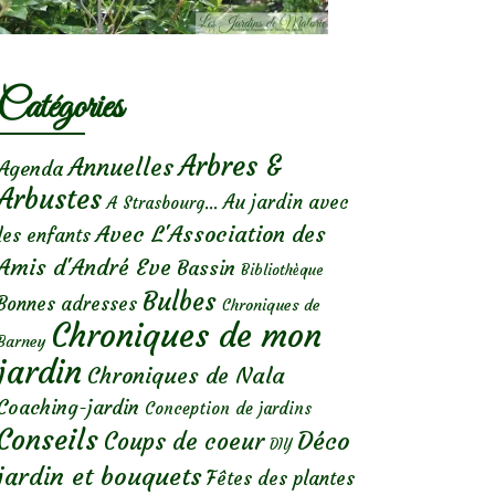
Catégories
Arbres &
Annuelles
Agenda
Arbustes
Au jardin avec
A Strasbourg...
Avec L'Association des
les enfants
Amis d'André Eve
Bassin
Bibliothèque
Bulbes
Bonnes adresses
Chroniques de
Chroniques de mon
Barney
jardin
Chroniques de Nala
Coaching-jardin
Conception de jardins
Conseils
Déco
Coups de coeur
DIY
jardin et bouquets
Fêtes des plantes