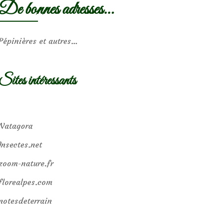
De bonnes adresses…
Pépinières et autres…
Sites intéressants
Natagora
Insectes.net
zoom-nature.fr
florealpes.com
notesdeterrain