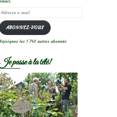
email.
Adresse
e-
mail
ABONNEZ-VOUS
Rejoignez les 1 742 autres abonnés
Je passe à la télé!