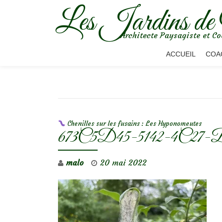
Les Jardins de
Aller
Architecte Paysagiste et Co
au
contenu
ACCUEIL
COA
NAVIGATION DE L’ARTICLE
Chenilles sur les fusains : Les Hyponomeutes
673C5D45-5142-4C27-
malo
20 mai 2022