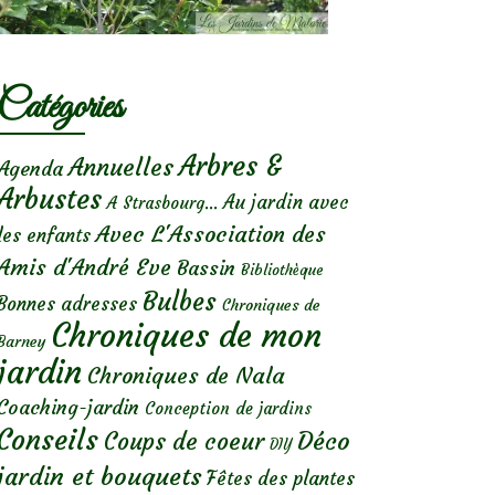
Catégories
Arbres &
Annuelles
Agenda
Arbustes
Au jardin avec
A Strasbourg...
Avec L'Association des
les enfants
Amis d'André Eve
Bassin
Bibliothèque
Bulbes
Bonnes adresses
Chroniques de
Chroniques de mon
Barney
jardin
Chroniques de Nala
Coaching-jardin
Conception de jardins
Conseils
Déco
Coups de coeur
DIY
jardin et bouquets
Fêtes des plantes