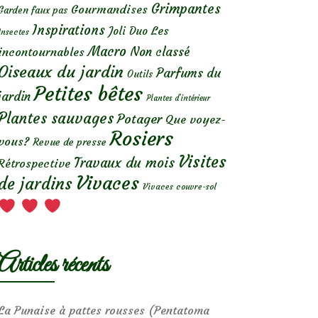
Grimpantes
Gourmandises
Garden faux pas
Inspirations
Les
Joli Duo
Insectes
Macro
Non classé
incontournables
Oiseaux du jardin
Parfums du
Outils
Petites bêtes
jardin
Plantes d’intérieur
Plantes sauvages
Potager
Que voyez-
Rosiers
vous?
Revue de presse
Visites
Travaux du mois
Rétrospective
Vivaces
de jardins
Vivaces couvre-sol
Articles récents
La Punaise à pattes rousses (Pentatoma