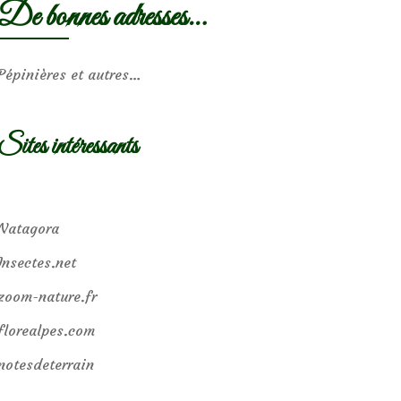
De bonnes adresses…
Pépinières et autres…
Sites intéressants
Natagora
Insectes.net
zoom-nature.fr
florealpes.com
notesdeterrain