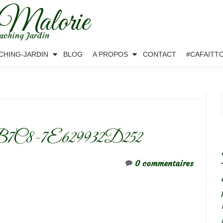
 Malorie
aching Jardin
CHING-JARDIN
BLOG
A PROPOS
CONTACT
#CAFAITT
B7C8-7E629932D252
0 commentaires