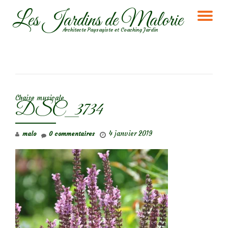
Les Jardins de Malorie
DÉ
Aller
Architecte Paysagiste et Coaching Jardin
au
LA
contenu
NA
NAVIGATION DE L’ARTICLE
Chaise musicale
DSC_3734
4 janvier 2019
malo
0 commentaires