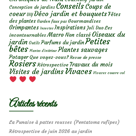
Conseils
Coups de
Conception de jardins
Déco jardin et bouquets
coeur
Fêtes
DIY
des plantes
Gourmandises
Garden faux pas
Grimpantes
Inspirations
Les
Joli Duo
Insectes
Oiseaux du
Macro
Non classé
incontournables
Petites
jardin
Parfums du jardin
Outils
bêtes
Plantes sauvages
Plantes d’intérieur
Potager
Que voyez-vous?
Revue de presse
Rosiers
Travaux du mois
Rétrospective
Vivaces
Visites de jardins
Vivaces couvre-sol
Articles récents
La Punaise à pattes rousses (Pentatoma rufipes)
Rétrospective de juin 2026 au jardin