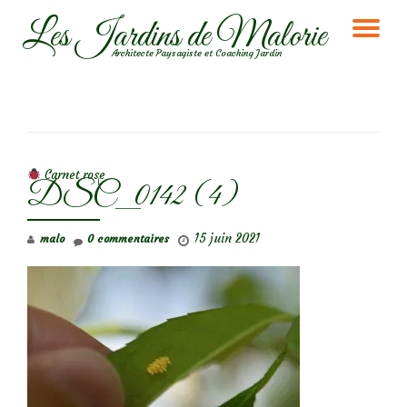
Les Jardins de Malorie
DÉ
Aller
Architecte Paysagiste et Coaching Jardin
au
LA
contenu
NA
NAVIGATION DE L’ARTICLE
Carnet rose
DSC_0142 (4)
15 juin 2021
malo
0 commentaires