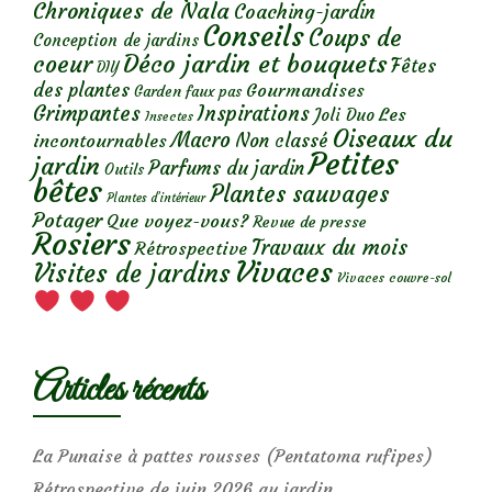
Chroniques de Nala
Coaching-jardin
Conseils
Coups de
Conception de jardins
Déco jardin et bouquets
coeur
Fêtes
DIY
des plantes
Gourmandises
Garden faux pas
Grimpantes
Inspirations
Les
Joli Duo
Insectes
Oiseaux du
Macro
Non classé
incontournables
Petites
jardin
Parfums du jardin
Outils
bêtes
Plantes sauvages
Plantes d’intérieur
Potager
Que voyez-vous?
Revue de presse
Rosiers
Travaux du mois
Rétrospective
Vivaces
Visites de jardins
Vivaces couvre-sol
Articles récents
La Punaise à pattes rousses (Pentatoma rufipes)
Rétrospective de juin 2026 au jardin