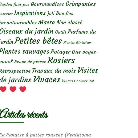
Grimpantes
Gourmandises
Garden faux pas
Inspirations
Les
Joli Duo
Insectes
Macro
Non classé
incontournables
Oiseaux du jardin
Parfums du
Outils
Petites bêtes
jardin
Plantes d’intérieur
Plantes sauvages
Potager
Que voyez-
Rosiers
vous?
Revue de presse
Visites
Travaux du mois
Rétrospective
Vivaces
de jardins
Vivaces couvre-sol
Articles récents
La Punaise à pattes rousses (Pentatoma