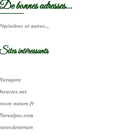
De bonnes adresses…
Pépinières et autres…
Sites intéressants
Natagora
Insectes.net
zoom-nature.fr
florealpes.com
notesdeterrain