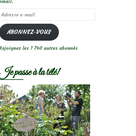
email.
Adresse
e-
mail
ABONNEZ-VOUS
Rejoignez les 1 740 autres abonnés
Je passe à la télé!