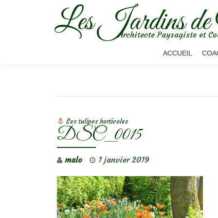
Les Jardins de
Aller
Architecte Paysagiste et Co
au
contenu
ACCUEIL
COA
NAVIGATION DE L’ARTICLE
Les tulipes horticoles
DSC_0015
malo
1 janvier 2019