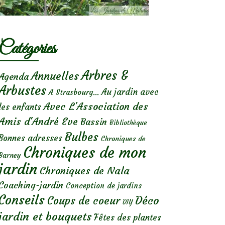
Catégories
Arbres &
Annuelles
Agenda
Arbustes
Au jardin avec
A Strasbourg...
Avec L'Association des
les enfants
Amis d'André Eve
Bassin
Bibliothèque
Bulbes
Bonnes adresses
Chroniques de
Chroniques de mon
Barney
jardin
Chroniques de Nala
Coaching-jardin
Conception de jardins
Conseils
Déco
Coups de coeur
DIY
jardin et bouquets
Fêtes des plantes