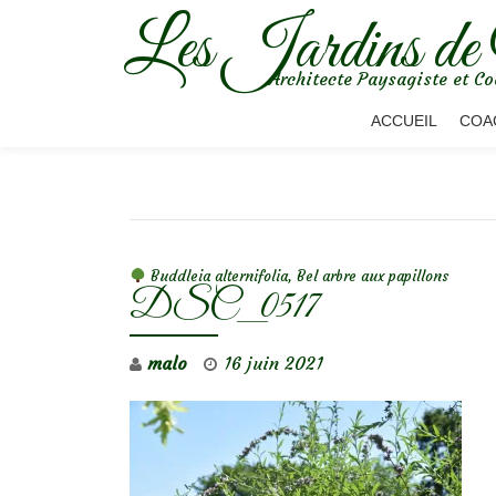
Les Jardins de
Aller
Architecte Paysagiste et Co
au
contenu
ACCUEIL
COA
NAVIGATION DE L’ARTICLE
Buddleia alternifolia, Bel arbre aux papillons
DSC_0517
malo
16 juin 2021