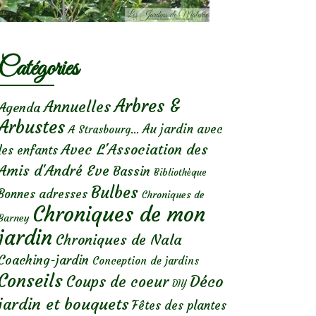
Catégories
Arbres &
Annuelles
Agenda
Arbustes
Au jardin avec
A Strasbourg...
Avec L'Association des
les enfants
Amis d'André Eve
Bassin
Bibliothèque
Bulbes
Bonnes adresses
Chroniques de
Chroniques de mon
Barney
jardin
Chroniques de Nala
Coaching-jardin
Conception de jardins
Conseils
Déco
Coups de coeur
DIY
jardin et bouquets
Fêtes des plantes