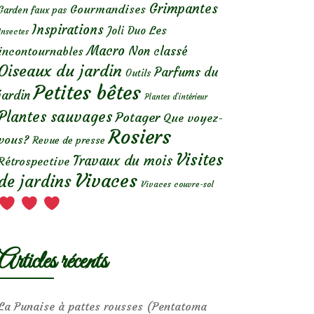
Grimpantes
Gourmandises
Garden faux pas
Inspirations
Les
Joli Duo
Insectes
Macro
Non classé
incontournables
Oiseaux du jardin
Parfums du
Outils
Petites bêtes
jardin
Plantes d’intérieur
Plantes sauvages
Potager
Que voyez-
Rosiers
vous?
Revue de presse
Visites
Travaux du mois
Rétrospective
Vivaces
de jardins
Vivaces couvre-sol
Articles récents
La Punaise à pattes rousses (Pentatoma