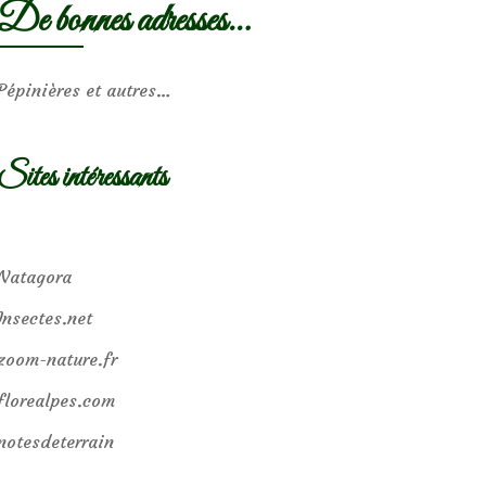
De bonnes adresses…
Pépinières et autres…
Sites intéressants
Natagora
Insectes.net
zoom-nature.fr
florealpes.com
notesdeterrain