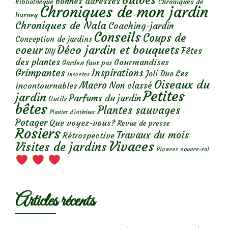
Bulbes
Bonnes adresses
Chroniques de
Bibliothèque
Chroniques de mon jardin
Barney
Chroniques de Nala
Coaching-jardin
Conseils
Coups de
Conception de jardins
Déco jardin et bouquets
coeur
Fêtes
DIY
des plantes
Gourmandises
Garden faux pas
Grimpantes
Inspirations
Les
Joli Duo
Insectes
Oiseaux du
Macro
Non classé
incontournables
Petites
jardin
Parfums du jardin
Outils
bêtes
Plantes sauvages
Plantes d’intérieur
Potager
Que voyez-vous?
Revue de presse
Rosiers
Travaux du mois
Rétrospective
Vivaces
Visites de jardins
Vivaces couvre-sol
Articles récents