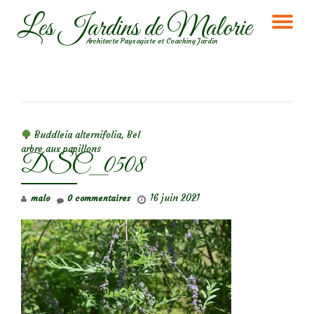
Les Jardins de Malorie
DÉ
Aller
Architecte Paysagiste et Coaching Jardin
au
LA
contenu
NA
NAVIGATION DE L’ARTICLE
Buddleia alternifolia, Bel
arbre aux papillons
DSC_0508
16 juin 2021
malo
0 commentaires