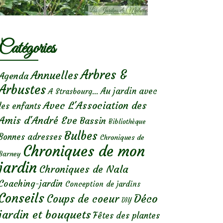
Catégories
Arbres &
Annuelles
Agenda
Arbustes
Au jardin avec
A Strasbourg...
Avec L'Association des
les enfants
Amis d'André Eve
Bassin
Bibliothèque
Bulbes
Bonnes adresses
Chroniques de
Chroniques de mon
Barney
jardin
Chroniques de Nala
Coaching-jardin
Conception de jardins
Conseils
Déco
Coups de coeur
DIY
jardin et bouquets
Fêtes des plantes