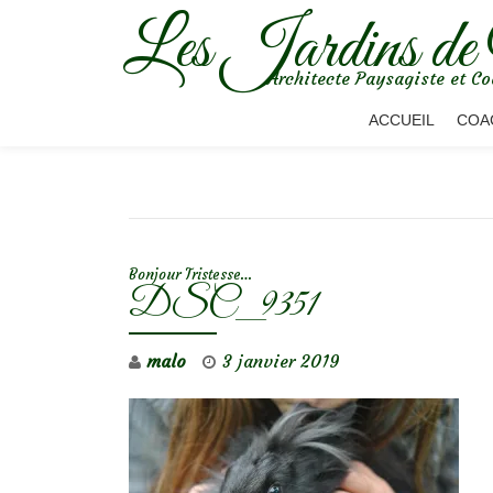
Les Jardins de
Aller
Architecte Paysagiste et Co
au
contenu
ACCUEIL
COA
NAVIGATION DE L’ARTICLE
Bonjour Tristesse…
DSC_9351
malo
3 janvier 2019