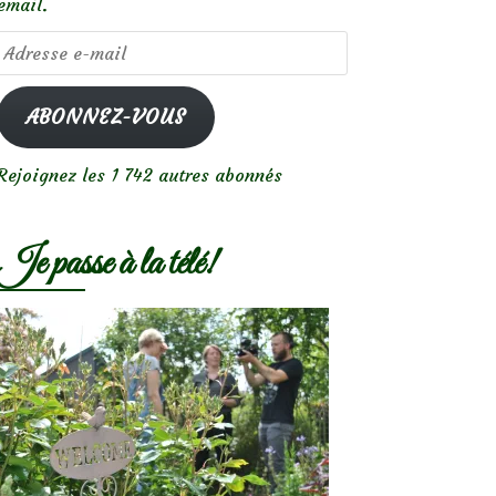
email.
Adresse
e-
mail
ABONNEZ-VOUS
Rejoignez les 1 742 autres abonnés
Je passe à la télé!