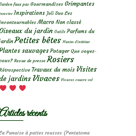
Grimpantes
Gourmandises
Garden faux pas
Inspirations
Les
Joli Duo
Insectes
Macro
Non classé
incontournables
Oiseaux du jardin
Parfums du
Outils
Petites bêtes
jardin
Plantes d’intérieur
Plantes sauvages
Potager
Que voyez-
Rosiers
vous?
Revue de presse
Visites
Travaux du mois
Rétrospective
Vivaces
de jardins
Vivaces couvre-sol
Articles récents
La Punaise à pattes rousses (Pentatoma