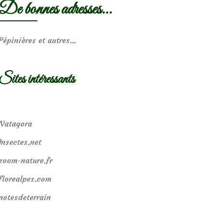
De bonnes adresses…
Pépinières et autres…
Sites intéressants
Natagora
Insectes.net
zoom-nature.fr
florealpes.com
notesdeterrain