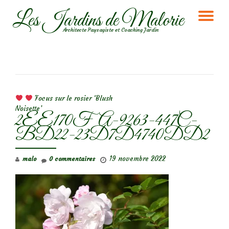
Les Jardins de Malorie
DÉ
Aller
Architecte Paysagiste et Coaching Jardin
au
LA
contenu
NA
NAVIGATION DE L’ARTICLE
Focus sur le rosier ‘Blush
Noisette’
2EE170FA-9263-447C-
BD22-23D7D4740DD2
19 novembre 2022
malo
0 commentaires