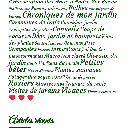
L'Association des Amis d'André Eve
Bassin
Bulbes
Bonnes adresses
Chroniques de
Bibliothèque
Chroniques de mon jardin
Barney
Chroniques de Nala
Coaching-jardin
Conseils
Coups de
Conception de jardins
Déco jardin et bouquets
coeur
Fêtes
DIY
des plantes
Gourmandises
Garden faux pas
Grimpantes
Inspirations
Les
Joli Duo
Insectes
Oiseaux du
Macro
Non classé
incontournables
Petites
jardin
Parfums du jardin
Outils
bêtes
Plantes sauvages
Plantes d’intérieur
Potager
Que voyez-vous?
Revue de presse
Rosiers
Travaux du mois
Rétrospective
Vivaces
Visites de jardins
Vivaces couvre-sol
Articles récents