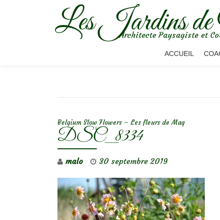
Les Jardins de
Aller
Architecte Paysagiste et Co
au
contenu
ACCUEIL
COA
NAVIGATION DE L’ARTICLE
Belgium Slow Flowers – Les fleurs de Mag
DSC_8334
malo
30 septembre 2019