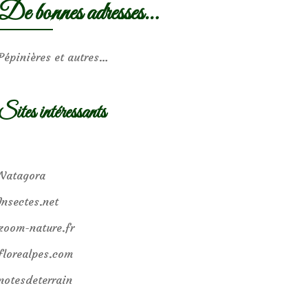
De bonnes adresses…
Pépinières et autres…
Sites intéressants
Natagora
Insectes.net
zoom-nature.fr
florealpes.com
notesdeterrain