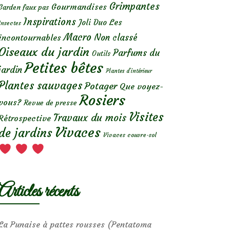
Grimpantes
Gourmandises
Garden faux pas
Inspirations
Les
Joli Duo
Insectes
Macro
Non classé
incontournables
Oiseaux du jardin
Parfums du
Outils
Petites bêtes
jardin
Plantes d’intérieur
Plantes sauvages
Potager
Que voyez-
Rosiers
vous?
Revue de presse
Visites
Travaux du mois
Rétrospective
Vivaces
de jardins
Vivaces couvre-sol
Articles récents
La Punaise à pattes rousses (Pentatoma