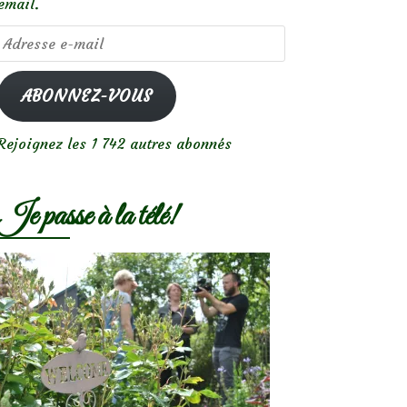
email.
Adresse
e-
mail
ABONNEZ-VOUS
Rejoignez les 1 742 autres abonnés
Je passe à la télé!