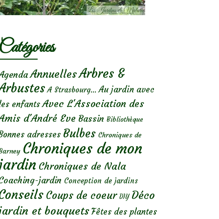
Catégories
Arbres &
Annuelles
Agenda
Arbustes
Au jardin avec
A Strasbourg...
Avec L'Association des
les enfants
Amis d'André Eve
Bassin
Bibliothèque
Bulbes
Bonnes adresses
Chroniques de
Chroniques de mon
Barney
jardin
Chroniques de Nala
Coaching-jardin
Conception de jardins
Conseils
Déco
Coups de coeur
DIY
jardin et bouquets
Fêtes des plantes